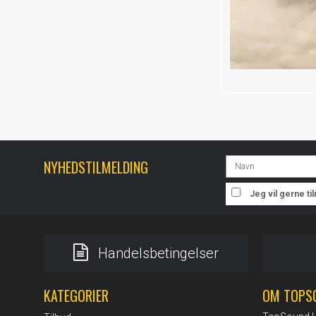
NYHEDSTILMELDING
Jeg vil gerne t
Handelsbetingelser
KATEGORIER
OM TOPS