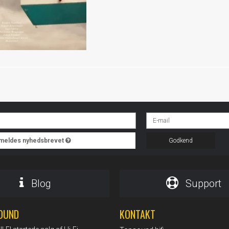
ilmeldes nyhedsbrevet
Godkend
Blog
Support
OUND
KONTAKT