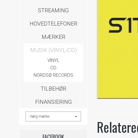
STREAMING
HOVEDTELEFONER
MÆRKER
MUSIK (VINYL/CD)
VINYL
CD
NORDSØ RECORDS
TILBEHØR
FINANSIERING
Relatere
FACEBOOK