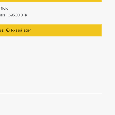
 DKK
pris 1.695,00 DKK
us:
Ikke på lager