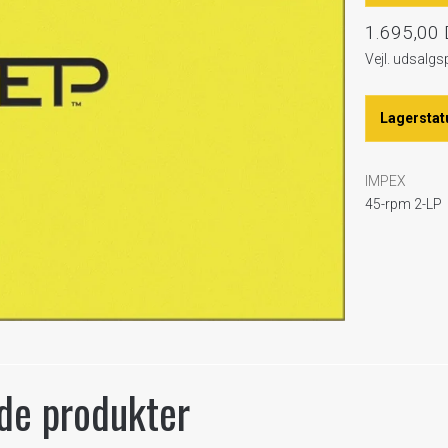
1.695,00
Vejl. udsalgs
Lagerstat
IMPEX
45-rpm 2-LP
de produkter