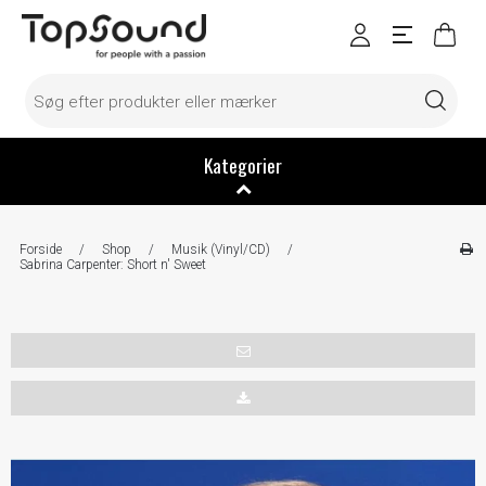
Kategorier
Forside
/
Shop
/
Musik (Vinyl/CD)
/
Sabrina Carpenter: Short n' Sweet