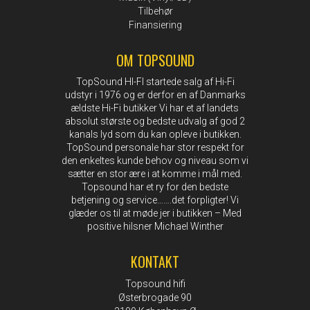
Tilbehør
Finansiering
OM TOPSOUND
TopSound HI-FI startede salg af Hi-Fi
udstyr i 1976 og er derfor en af Danmarks
ældste Hi-Fi butikker Vi har et af landets
absolut største og bedste udvalg af god 2
kanals lyd som du kan opleve i butikken.
TopSound personale har stor respekt for
den enkeltes kunde behov og niveau som vi
sætter en stor ære i at komme i mål med.
Topsound har et ry for den bedste
betjening og service…….det forpligter! Vi
glæder os til at møde jer i butikken – Med
positive hilsner Michael Winther
KONTAKT
Topsound hifi
Østerbrogade 90