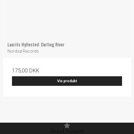
Laurits Hyllested: Darling River
Nordsø Records
175,00 DKK
Vis produkt
God på Trustpilot