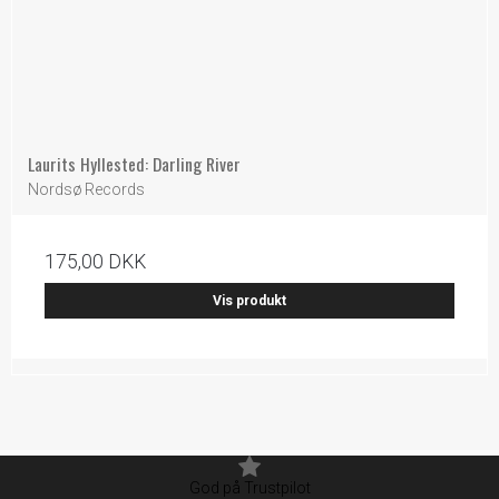
Laurits Hyllested: Darling River
Nordsø Records
175,00 DKK
Vis produkt
God på Trustpilot