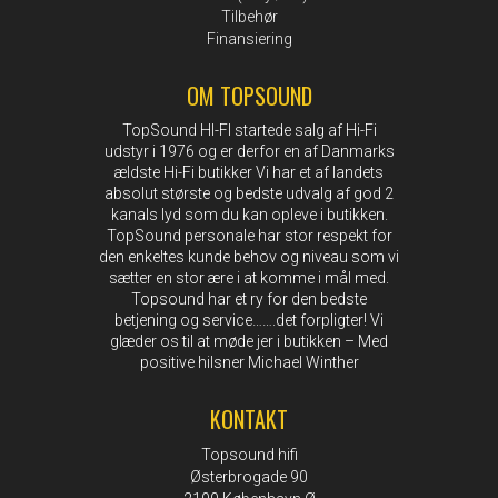
Tilbehør
Finansiering
OM TOPSOUND
TopSound HI-FI startede salg af Hi-Fi
udstyr i 1976 og er derfor en af Danmarks
ældste Hi-Fi butikker Vi har et af landets
absolut største og bedste udvalg af god 2
kanals lyd som du kan opleve i butikken.
TopSound personale har stor respekt for
den enkeltes kunde behov og niveau som vi
sætter en stor ære i at komme i mål med.
Topsound har et ry for den bedste
betjening og service…….det forpligter! Vi
glæder os til at møde jer i butikken – Med
positive hilsner Michael Winther
KONTAKT
Topsound hifi
Østerbrogade 90