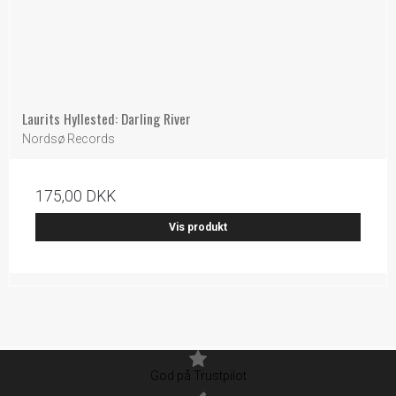
Laurits Hyllested: Darling River
Nordsø Records
175,00 DKK
Vis produkt
God på Trustpilot