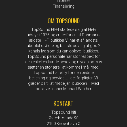
Tilbehør
Finansiering
OM TOPSOUND
TopSound HI-FI startede salg af Hi-Fi
udstyr i 1976 og er derfor en af Danmarks
ældste Hi-Fi butikker Vi har et af landets
absolut største og bedste udvalg af god 2
kanals lyd som du kan opleve i butikken.
TopSound personale har stor respekt for
den enkeltes kunde behov og niveau som vi
sætter en stor ære i at komme i mål med.
Topsound har et ry for den bedste
betjening og service…….det forpligter! Vi
glæder os til at møde jer i butikken – Med
positive hilsner Michael Winther
KONTAKT
Topsound hifi
Østerbrogade 90
2100 København Ø