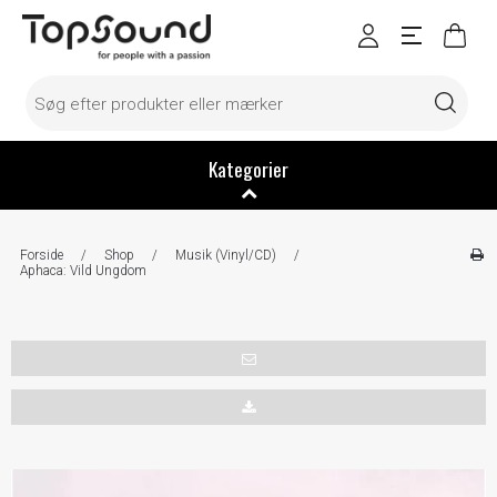
Kategorier
Forside
/
Shop
/
Musik (Vinyl/CD)
/
Aphaca: Vild Ungdom