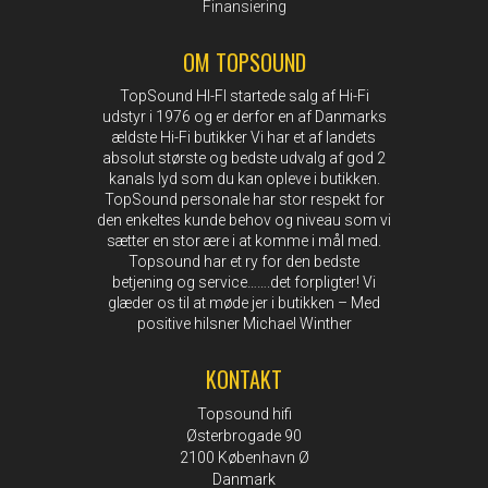
Finansiering
OM TOPSOUND
TopSound HI-FI startede salg af Hi-Fi
udstyr i 1976 og er derfor en af Danmarks
ældste Hi-Fi butikker Vi har et af landets
absolut største og bedste udvalg af god 2
kanals lyd som du kan opleve i butikken.
TopSound personale har stor respekt for
den enkeltes kunde behov og niveau som vi
sætter en stor ære i at komme i mål med.
Topsound har et ry for den bedste
betjening og service…….det forpligter! Vi
glæder os til at møde jer i butikken – Med
positive hilsner Michael Winther
KONTAKT
Topsound hifi
Østerbrogade 90
2100 København Ø
Danmark