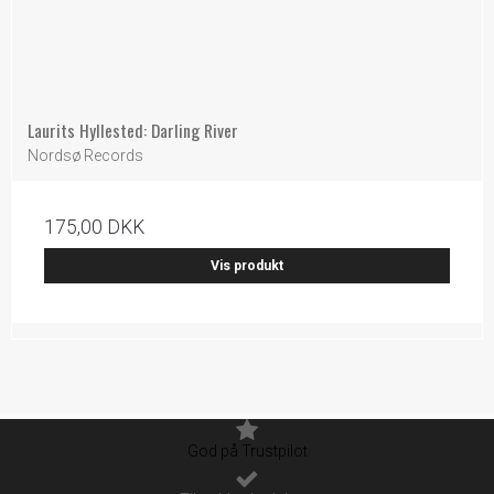
Laurits Hyllested: Darling River
Nordsø Records
175,00 DKK
Vis produkt
God på Trustpilot