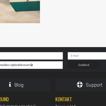
ilmeldes nyhedsbrevet
Godkend
Blog
Support
OUND
KONTAKT