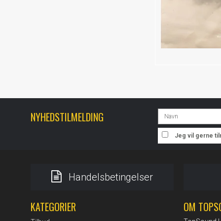
NYHEDSTILMELDING
Jeg vil gerne t
Handelsbetingelser
KATEGORIER
OM TOPS