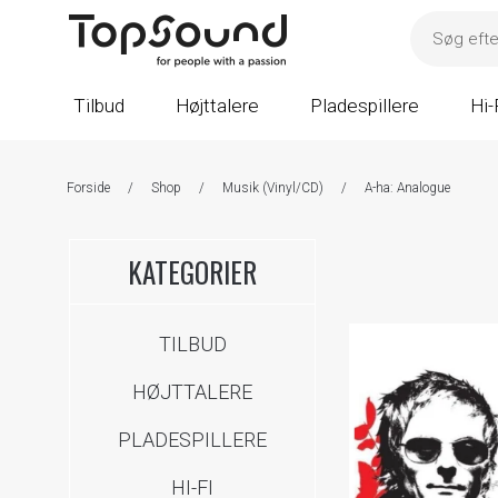
Tilbud
Højttalere
Pladespillere
Hi-
Forside
/
Shop
/
Musik (Vinyl/CD)
/
A-ha: Analogue
KATEGORIER
TILBUD
HØJTTALERE
PLADESPILLERE
HI-FI