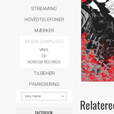
STREAMING
HOVEDTELEFONER
MÆRKER
MUSIK (VINYL/CD)
VINYL
CD
NORDSØ RECORDS
TILBEHØR
FINANSIERING
Relatere
FACEBOOK