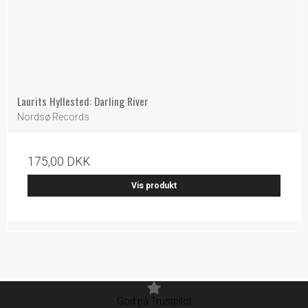
Laurits Hyllested: Darling River
Nordsø Records
175,00 DKK
Vis produkt
God på Trustpilot