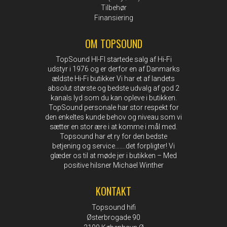
Tilbehør
Finansiering
OM TOPSOUND
TopSound HI-FI startede salg af Hi-Fi
udstyr i 1976 og er derfor en af Danmarks
ældste Hi-Fi butikker Vi har et af landets
absolut største og bedste udvalg af god 2
kanals lyd som du kan opleve i butikken.
TopSound personale har stor respekt for
den enkeltes kunde behov og niveau som vi
sætter en stor ære i at komme i mål med.
Topsound har et ry for den bedste
betjening og service…….det forpligter! Vi
glæder os til at møde jer i butikken – Med
positive hilsner Michael Winther
KONTAKT
Topsound hifi
Østerbrogade 90