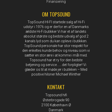
Finansiering
OM TOPSOUND
TopSound HI-FI startede salg af Hi-Fi
udstyr i 1976 og er derfor en af Danmarks
ældste Hi-Fi butikker Vi har et af landets
absolut største og bedste udvalg af god 2
kanals lyd som du kan opleve i butikken.
TopSound personale har stor respekt for
den enkeltes kunde behov og niveau som vi
sætter en stor ære i at komme i mål med.
Topsound har et ry for den bedste
betjening og service…….det forpligter! Vi
glæder os til at møde jer i butikken – Med
positive hilsner Michael Winther
KONTAKT
Topsound hifi
Østerbrogade 90
2100 København Ø
Danmark