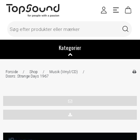
Kategorier
Forside
/
Shop
/
Musik (Vinyl/CD)
/
Doors: Strange Days 1967