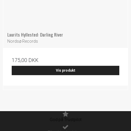
Laurits Hyllested: Darling River
Nordsø Records
175,00 DKK
Vis produkt
God på Trustpilot