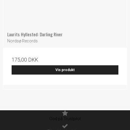
Laurits Hyllested: Darling River
Nordsø Records
175,00 DKK
Vis produkt
God på Trustpilot