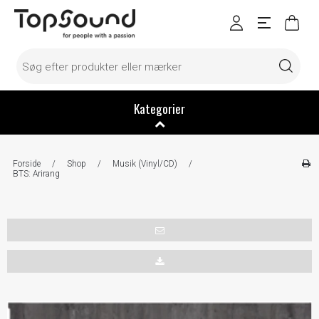
Kategorier
Forside
/
Shop
/
Musik (Vinyl/CD)
/
BTS: Arirang