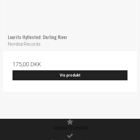
Laurits Hyllested: Darling River
Nordsø Records
175,00 DKK
Vis produkt
God på Trustpilot