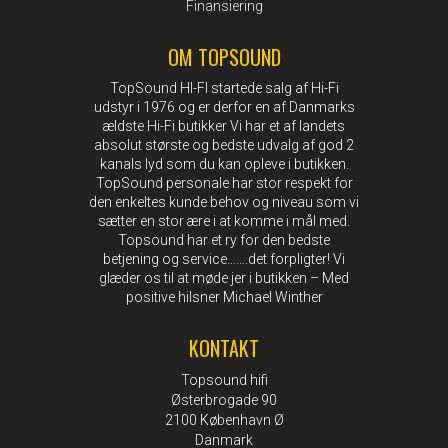
Finansiering
OM TOPSOUND
TopSound HI-FI startede salg af Hi-Fi
udstyr i 1976 og er derfor en af Danmarks
ældste Hi-Fi butikker Vi har et af landets
absolut største og bedste udvalg af god 2
kanals lyd som du kan opleve i butikken.
TopSound personale har stor respekt for
den enkeltes kunde behov og niveau som vi
sætter en stor ære i at komme i mål med.
Topsound har et ry for den bedste
betjening og service…….det forpligter! Vi
glæder os til at møde jer i butikken – Med
positive hilsner Michael Winther
KONTAKT
Topsound hifi
Østerbrogade 90
2100 København Ø
Danmark