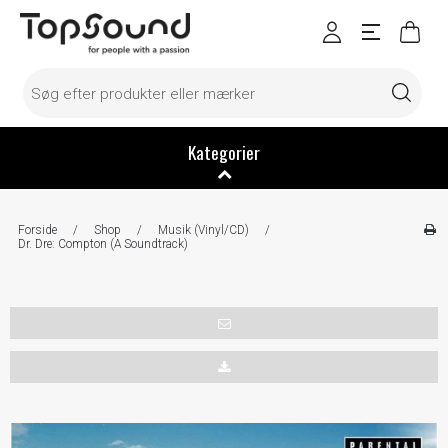
Kategorier
Forside
/
Shop
/
Musik (Vinyl/CD)
/
Dr. Dre: Compton (A Soundtrack)