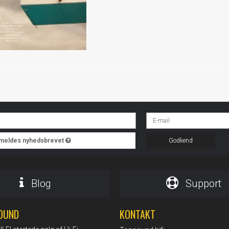
ilmeldes nyhedsbrevet
Godkend
Blog
Support
OUND
KONTAKT