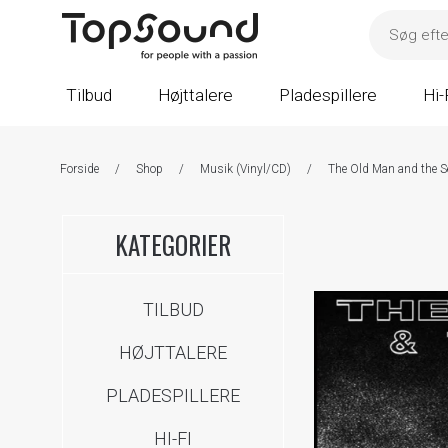
Tilbud
Højttalere
Pladespillere
Hi-
Forside
/
Shop
/
Musik (Vinyl/CD)
/
The Old Man and the Se
KATEGORIER
TILBUD
HØJTTALERE
PLADESPILLERE
HI-FI