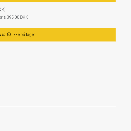
KK
spris 395,00 DKK
us:
Ikke på lager