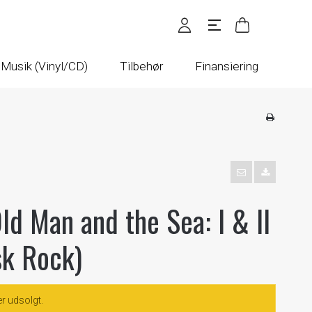
Musik (Vinyl/CD)
Tilbehør
Finansiering
ld Man and the Sea: I & II
sk Rock)
er udsolgt.