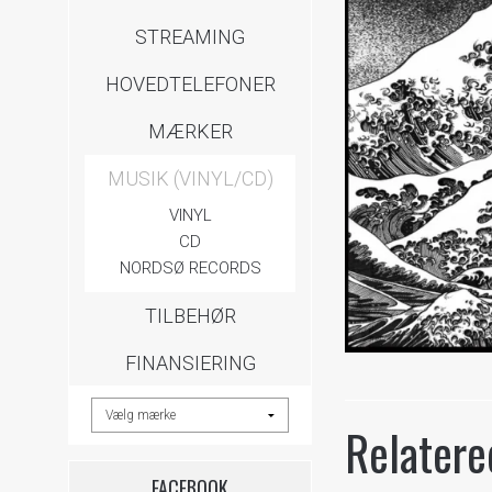
STREAMING
HOVEDTELEFONER
MÆRKER
MUSIK (VINYL/CD)
VINYL
CD
NORDSØ RECORDS
TILBEHØR
FINANSIERING
Relatere
FACEBOOK