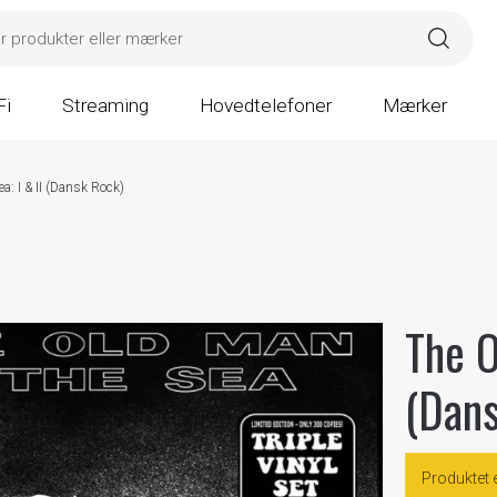
Fi
Streaming
Hovedtelefoner
Mærker
a: I & II (Dansk Rock)
The O
(Dan
Produktet 