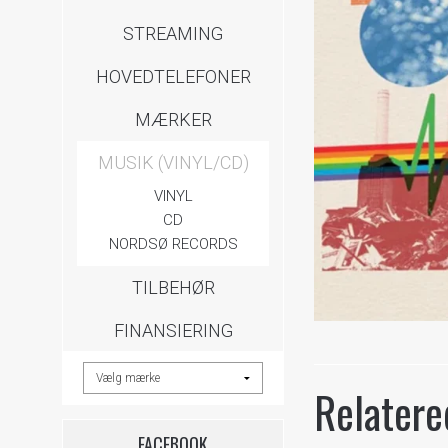
STREAMING
HOVEDTELEFONER
MÆRKER
MUSIK (VINYL/CD)
VINYL
CD
NORDSØ RECORDS
TILBEHØR
FINANSIERING
Relatere
FACEBOOK