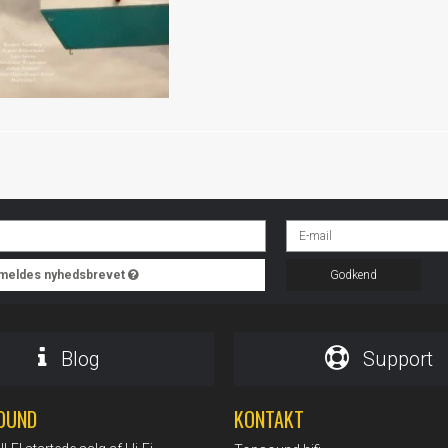
ilmeldes nyhedsbrevet
Godkend
Blog
Support
OUND
KONTAKT