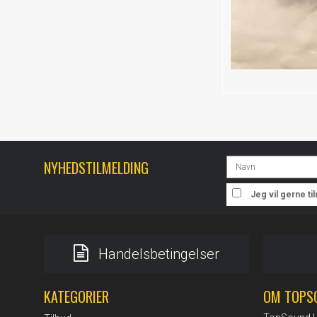
NYHEDSTILMELDING
Jeg vil gerne t
Handelsbetingelser
KATEGORIER
OM TOPS