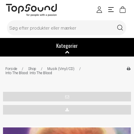
Kategorier
Forside
/
Shop
/
Musik (Vinyl/CD)
/
Into The Blood: Into The Blood