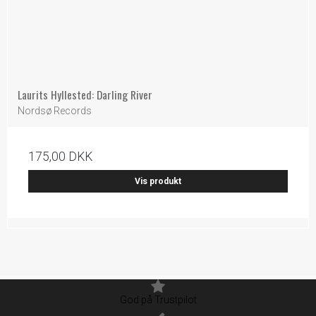
Laurits Hyllested: Darling River
Nordsø Records
175,00 DKK
Vis produkt
God på Trustpilot