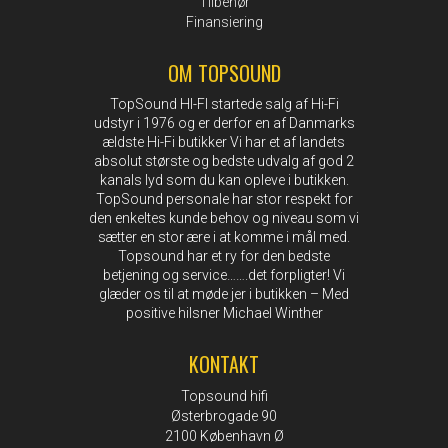
Tilbehør
Finansiering
OM TOPSOUND
TopSound HI-FI startede salg af Hi-Fi
udstyr i 1976 og er derfor en af Danmarks
ældste Hi-Fi butikker Vi har et af landets
absolut største og bedste udvalg af god 2
kanals lyd som du kan opleve i butikken.
TopSound personale har stor respekt for
den enkeltes kunde behov og niveau som vi
sætter en stor ære i at komme i mål med.
Topsound har et ry for den bedste
betjening og service…….det forpligter! Vi
glæder os til at møde jer i butikken – Med
positive hilsner Michael Winther
KONTAKT
Topsound hifi
Østerbrogade 90
2100 København Ø