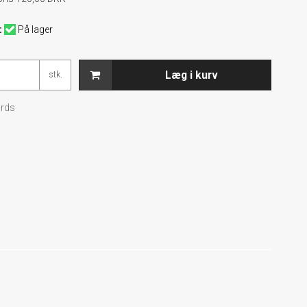
:
På lager
Læg i kurv
stk.
rds