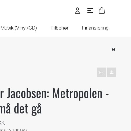
Musik (Vinyl/CD)
Tilbehør
Finansiering
r Jacobsen: Metropolen -
må det gå
KK
spris 120,00 DKK