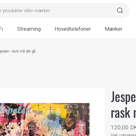
Fi
Streaming
Hovedtelefoner
Mærker
polen - rask må det gå
Jespe
rask 
120,00 D
Vejl. udsalg