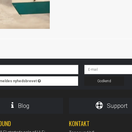
ilmeldes nyhedsbrevet
Godkend
Blog
Support
OUND
KONTAKT