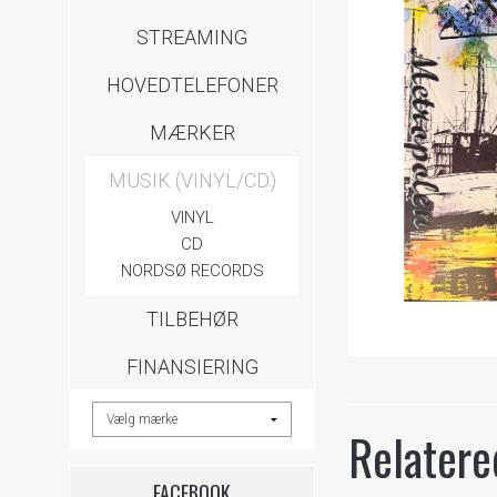
STREAMING
HOVEDTELEFONER
MÆRKER
MUSIK (VINYL/CD)
VINYL
CD
NORDSØ RECORDS
TILBEHØR
FINANSIERING
Relatere
FACEBOOK