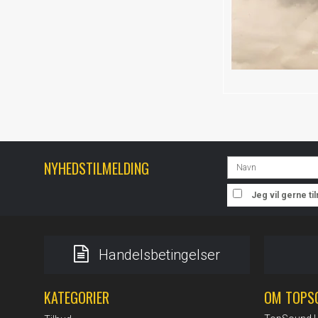
NYHEDSTILMELDING
Jeg vil gerne t
Handelsbetingelser
KATEGORIER
OM TOPS