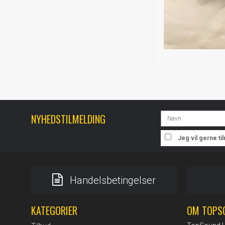
NYHEDSTILMELDING
Jeg vil gerne t
Handelsbetingelser
KATEGORIER
OM TOPS