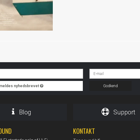
ilmeldes nyhedsbrevet
Godkend
Blog
Support
OUND
KONTAKT