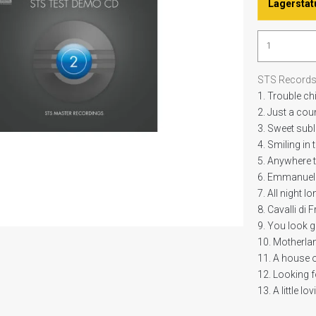
Lagerstat
STS Record
1. Trouble ch
2. Just a co
3. Sweet sub
4. Smiling in 
5. Anywhere 
6. Emmanuel
7. All night l
8. Cavalli di F
9. You look 
10. Motherla
11. A house o
12. Looking f
13. A little lo