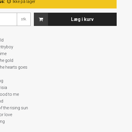
us:
Ikke på lager
Læg i kurv
stk.
s
ild
untryboy
lime
the gold
the hearts goes
ong
risia
good to me
nd
f the rising sun
or love
ving