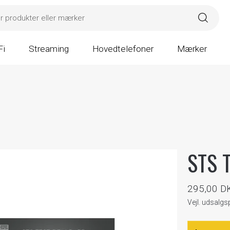
Fi
Streaming
Hovedtelefoner
Mærker
STS 
295,00 D
Vejl. udsalg