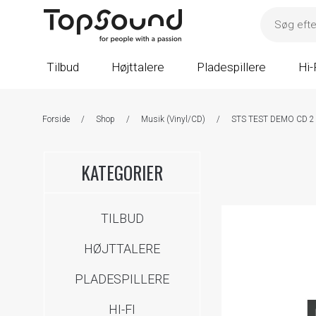
Tilbud
Højttalere
Pladespillere
Hi-
Forside
/
Shop
/
Musik (Vinyl/CD)
/
STS TEST DEMO CD 2
KATEGORIER
TILBUD
HØJTTALERE
PLADESPILLERE
HI-FI