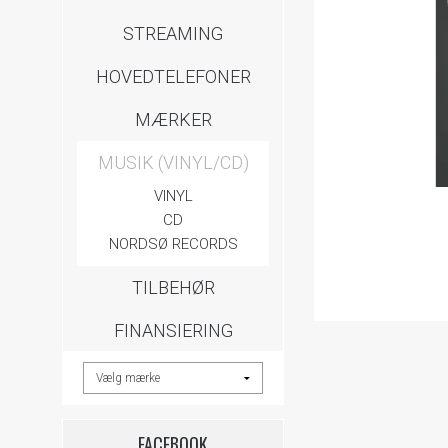
STREAMING
HOVEDTELEFONER
MÆRKER
MUSIK (VINYL/CD)
VINYL
CD
NORDSØ RECORDS
TILBEHØR
FINANSIERING
FACEBOOK