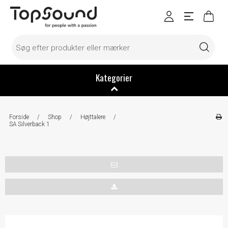
Kategorier
Forside
/
Shop
/
Højttalere
/
SA Silverback 1