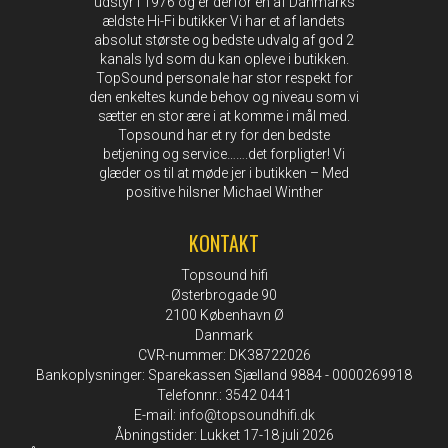
udstyr i 1976 og er derfor en af Danmarks
ældste Hi-Fi butikker Vi har et af landets
absolut største og bedste udvalg af god 2
kanals lyd som du kan opleve i butikken.
TopSound personale har stor respekt for
den enkeltes kunde behov og niveau som vi
sætter en stor ære i at komme i mål med.
Topsound har et ry for den bedste
betjening og service…….det forpligter! Vi
glæder os til at møde jer i butikken – Med
positive hilsner Michael Winther
KONTAKT
Topsound hifi
Østerbrogade 90
2100 København Ø
Danmark
CVR-nummer: DK38722026
Bankoplysninger: Sparekassen Sjælland 9884 - 0000269918
Telefonnr.: 3542 0441
E-mail
:
info@topsoundhifi.dk
Åbningstider: Lukket 17-18 juli 2026