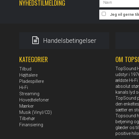
NYHEDSTILMELDING
Jeg vil gerne t
Handelsbetingelser
KATEGORIER
OM TOPS
TopSound HI-
Tilbud
udstyr i 19
Højttalere
ældste Hi-Fi 
Pladespillere
absolut stø
Hi-Fi
kanals lyd s
Streaming
TopSound pe
Hovedtelefoner
den enkelte
Mærker
sætter en st
Musik (Vinyl/CD)
Topsound ha
Tilbehør
betjening og
Finansiering
glæder os ti
positive hil