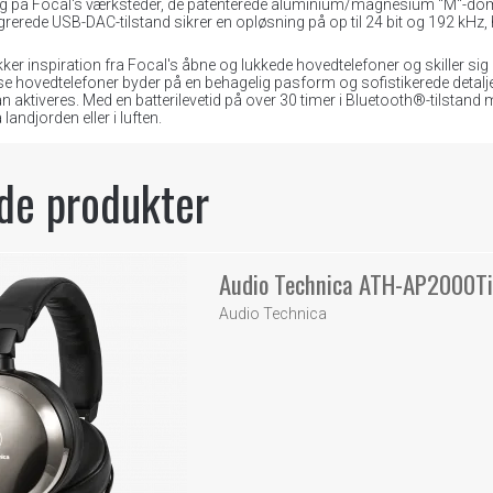
krig på Focal's værksteder, de patenterede aluminium/magnesium "M"-dome 
ntegrerede USB-DAC-tilstand sikrer en opløsning på op til 24 bit og 192 kHz
ker inspiration fra Focal's åbne og lukkede hovedtelefoner og skiller sig
sse hovedtelefoner byder på en behagelig pasform og sofistikerede detal
aktiveres. Med en batterilevetid på over 30 timer i Bluetooth®-tilstand med
andjorden eller i luften.
de produkter
Audio Technica ATH-AP2000T
Audio Technica