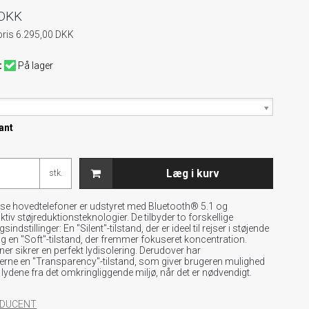
 DKK
pris 6.295,00 DKK
:
På lager
ant
Læg i kurv
stk.
øse hovedtelefoner er udstyret med Bluetooth® 5.1 og
tiv støjreduktionsteknologier. De tilbyder to forskellige
indstillinger: En "Silent"-tilstand, der er ideel til rejser i støjende
g en "Soft"-tilstand, der fremmer fokuseret koncentration.
ner sikrer en perfekt lydisolering. Derudover har
erne en "Transparency"-tilstand, som giver brugeren mulighed
e lydene fra det omkringliggende miljø, når det er nødvendigt.
RODUCENT