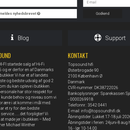
ilmeldes nyhedsbrevet
Godkend
Blog
Support
OUND
KONTAKT
FI startede salg af Hi-Fi
Topsound hifi
76 og er derfor en af Danmarks
Østerbrogade 90
butikker Vi har et af landets
2100 København Ø
rste og bedste udvalg af god 2
Danmark
om du kan opleve i butikken.
CVR-nummer: DK38722026
rsonale har stor respekt for
Bankoplysninger: Sparekassen Sj
s kunde behov og niveau som vi
- 0000269918
or ære i at komme i mål med.
Telefonnr.: 3542 0441
r et ry for den bedste
E-mail
:
info@topsoundhifi.dk
 service…….det forpligter! Vi
Åbningstider: Lukket 17-18 juli 202
l at møde jer i butikken – Med
Åbningstider i ferien: 24juni-8 aug
sner Michael Winther
16 - lør 10-14.00