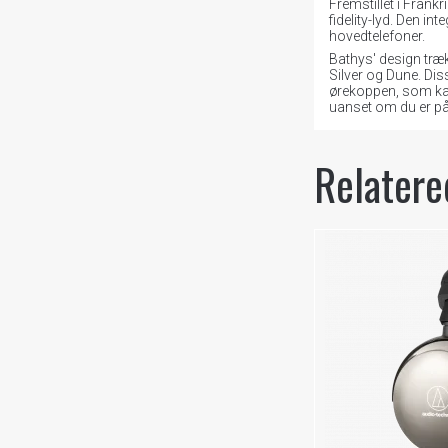
Fremstillet i Fran
fidelity-lyd. Den i
hovedtelefoner.
Bathys' design træk
Silver og Dune. Di
ørekoppen, som kan 
uanset om du er på l
Relatere