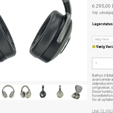
6.295,00
Vejl. udsalgs
Lagerstatus
Vælg Farve
Vælg Vari
Bathys trådl
avancerede ak
støjreducerings
omgivelser, o
Disse funktio
hovedtelefon
for at opfatt
LINK TIL P