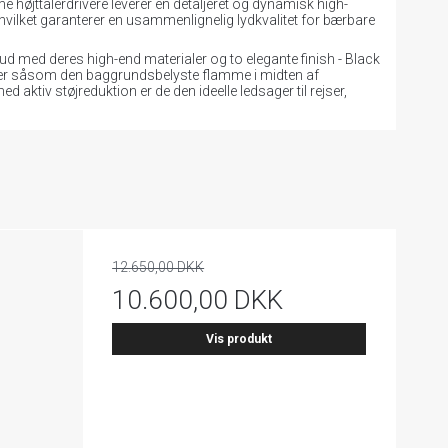
højttalerdrivere leverer en detaljeret og dynamisk high-
, hvilket garanterer en usammenlignelig lydkvalitet for bærbare
 ud med deres high-end materialer og to elegante finish - Black
jer såsom den baggrundsbelyste flamme i midten af ​​
 aktiv støjreduktion er de den ideelle ledsager til rejser,
i
12.650,00 DKK
10.600,00 DKK
Vis produkt