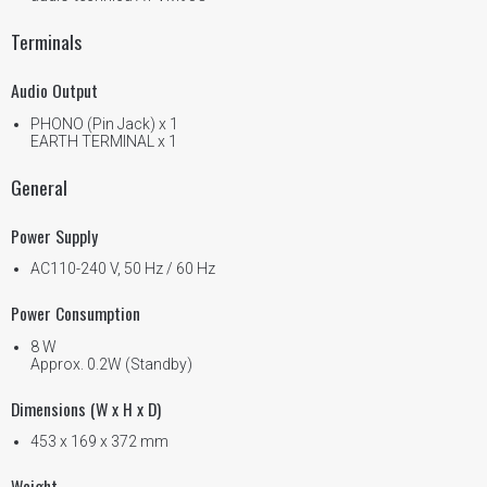
Terminals
Audio Output
PHONO (Pin Jack) x 1
EARTH TERMINAL x 1
General
Power Supply
AC110-240 V, 50 Hz / 60 Hz
Power Consumption
8 W
Approx. 0.2W (Standby)
Dimensions (W x H x D)
453 x 169 x 372 mm
Weight