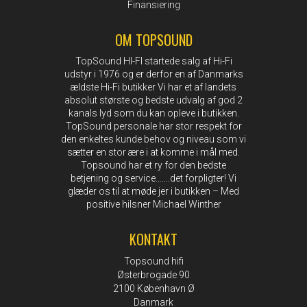
Finansiering
OM TOPSOUND
TopSound HI-FI startede salg af Hi-Fi
udstyr i 1976 og er derfor en af Danmarks
ældste Hi-Fi butikker Vi har et af landets
absolut største og bedste udvalg af god 2
kanals lyd som du kan opleve i butikken.
TopSound personale har stor respekt for
den enkeltes kunde behov og niveau som vi
sætter en stor ære i at komme i mål med.
Topsound har et ry for den bedste
betjening og service…….det forpligter! Vi
glæder os til at møde jer i butikken – Med
positive hilsner Michael Winther
KONTAKT
Topsound hifi
Østerbrogade 90
2100 København Ø
Danmark