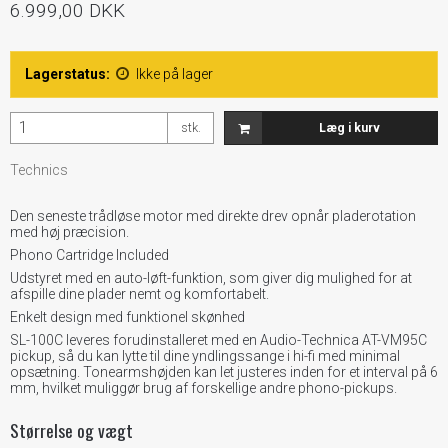
6.999,00 DKK
Lagerstatus:
Ikke på lager
stk.
Læg i kurv
Technics
Den seneste trådløse motor med direkte drev opnår pladerotation
med høj præcision.
Phono Cartridge Included
Udstyret med en auto-løft-funktion, som giver dig mulighed for at
afspille dine plader nemt og komfortabelt.
Enkelt design med funktionel skønhed
SL-100C leveres forudinstalleret med en Audio-Technica AT-VM95C
pickup, så du kan lytte til dine yndlingssange i hi-fi med minimal
opsætning. Tonearmshøjden kan let justeres inden for et interval på 6
mm, hvilket muliggør brug af forskellige andre phono-pickups.
Størrelse og vægt