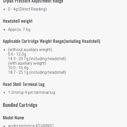
Stylus Pressure Adjustment Range
0 - 4g (Direct Reading)
Headshell weight
Approx. 7.6g
Applicable Cartridge Weight Range(including Headshell)
(without auxiliary weight)
5.6 - 12.0g
14.3 - 20.7g (including headshell)
(with auxiliary weight)
10.0 - 16.4g
18.7 - 25.1g (including headshell)
Head Shell Terminal Lug
1.2mmφ 4-pin terminal lug
Bundled Cartridge
Model Name
audio-technica AT-VM95C