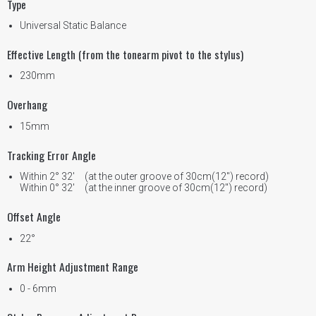
Type
Universal Static Balance
Effective Length (from the tonearm pivot to the stylus)
230mm
Overhang
15mm
Tracking Error Angle
Within 2° 32' (at the outer groove of 30cm(12") record)
Within 0° 32' (at the inner groove of 30cm(12") record)
Offset Angle
22°
Arm Height Adjustment Range
0 - 6mm