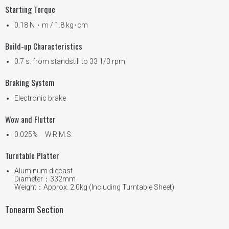
Starting Torque
0.18 N・m / 1.8 kg･cm
Build-up Characteristics
0.7 s. from standstill to 33 1/3 rpm
Braking System
Electronic brake
Wow and Flutter
0.025% W.R.M.S.
Turntable Platter
Aluminum diecast
Diameter：332mm
Weight：Approx. 2.0kg (Including Turntable Sheet)
Tonearm Section