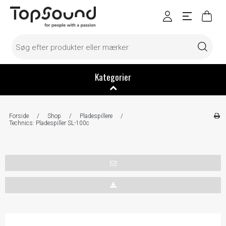
Kategorier
Forside
/
Shop
/
Pladespillere
/
Technics: Pladespiller SL-100c