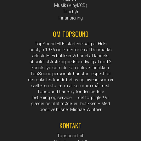
Musik (Vinyl/CD)
Tilbehør
Finansiering
OM TOPSOUND
TopSound HI-FI startede salg af Hi-Fi
udstyr i 1976 og er derfor en af Danmarks
ældste Hi-Fi butikker Vi har et af landets
absolut største og bedste udvalg af god 2
kanals lyd som du kan opleve i butikken.
TopSound personale har stor respekt for
den enkeltes kunde behov og niveau som vi
sætter en stor ære i at komme i mål med.
Topsound har et ry for den bedste
betjening og service…….det forpligter! Vi
glæder os til at møde jer i butikken – Med
positive hilsner Michael Winther
KONTAKT
Topsound hifi