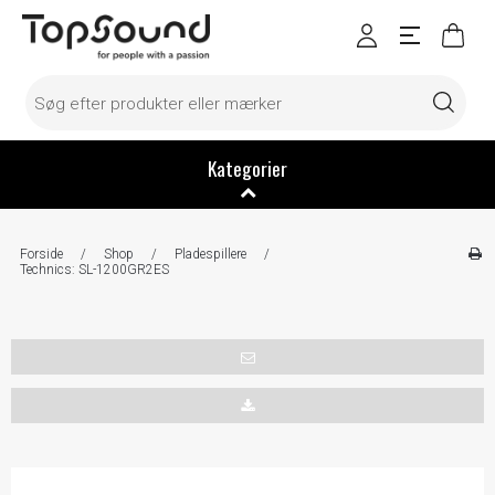
Kategorier
Forside
/
Shop
/
Pladespillere
/
Technics: SL-1200GR2ES