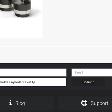
ilmeldes nyhedsbrevet
Godkend
Blog
Support