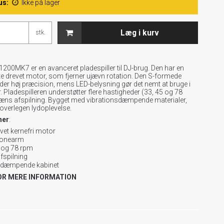
us:
Ikke på lager
Læg i kurv
stk.
200MK7 er en avanceret pladespiller til DJ-brug. Den har en
kte drevet motor, som fjerner ujævn rotation. Den S-formede
der høj præcision, mens LED-belysning gør det nemt at bruge i
. Pladespilleren understøtter flere hastigheder (33, 45 og 78
æns afspilning. Bygget med vibrationsdæmpende materialer,
 overlegen lydoplevelse.
ner
:
evet kernefri motor
tonearm
5 og 78 rpm
fspilning
sdæmpende kabinet
OR MERE INFORMATION