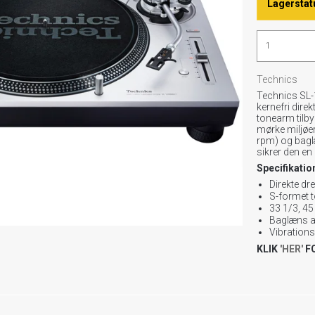
Lagerstat
Technics
Technics SL-1
kernefri dire
tonearm tilby
mørke miljøer
rpm) og bagl
sikrer den en
Specifikatio
Direkte dr
S-formet 
33 1/3, 4
Baglæns a
Vibration
KLIK
'HER'
F