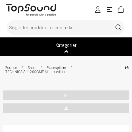
Kategorier
Forside
/
Shop
/
Pladespillere
/
TECHNICS SL-1200GME Master edition