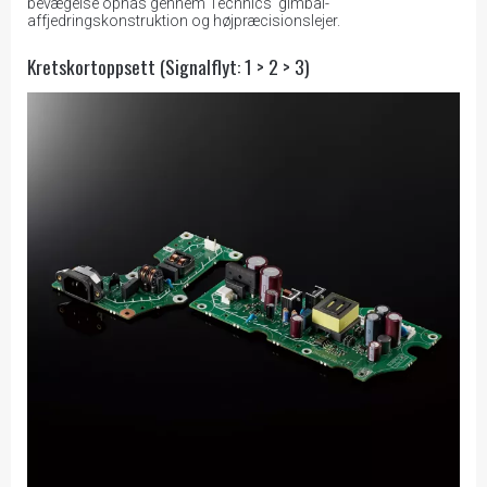
bevægelse opnås gennem Technics' gimbal-
affjedringskonstruktion og højpræcisionslejer.
Kretskortoppsett (Signalflyt: 1 > 2 > 3)