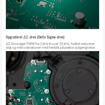
Opgraderet ΔΣ-drev (Delta Sigma-drev)
ΔΣ-Drive øger PWM fra 2 kHz til over 20 kHz, hvilket reducerer
støj og mikrovibrationer med henblik på præcis lydgengivelse.