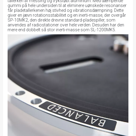
tallerken af messing og trykstøbt aluminium. Med dæmpende
gummi på hele undersiden til at eliminere uønskede resonanser
får pladetallerkenen høj stivhed og vibrationsdæmpning. Dette
giver en jævn rotationsstabilitet og en inerti-masse, der overgår
SP-10MK2, den direkte drevne standard-pladespiller, som
anvendes af radiostationer over hele verden. Desuden har den
mere end dobbelt så stor inerti-masse som SL-1200MK5.