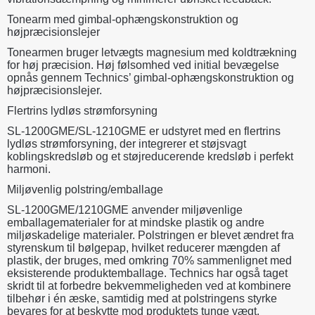
Tonearm med gimbal-ophængskonstruktion og
højpræcisionslejer
Tonearmen bruger letvægts magnesium med koldtrækning
for høj præcision. Høj følsomhed ved initial bevægelse
opnås gennem Technics’ gimbal-ophængskonstruktion og
højpræcisionslejer.
Flertrins lydløs strømforsyning
SL-1200GME/SL-1210GME er udstyret med en flertrins
lydløs strømforsyning, der integrerer et støjsvagt
koblingskredsløb og et støjreducerende kredsløb i perfekt
harmoni.
Miljøvenlig polstring/emballage
SL-1200GME/1210GME anvender miljøvenlige
emballagematerialer for at mindske plastik og andre
miljøskadelige materialer. Polstringen er blevet ændret fra
styrenskum til bølgepap, hvilket reducerer mængden af
plastik, der bruges, med omkring 70% sammenlignet med
eksisterende produktemballage. Technics har også taget
skridt til at forbedre bekvemmeligheden ved at kombinere
tilbehør i én æske, samtidig med at polstringens styrke
bevares for at beskytte mod produktets tunge vægt.