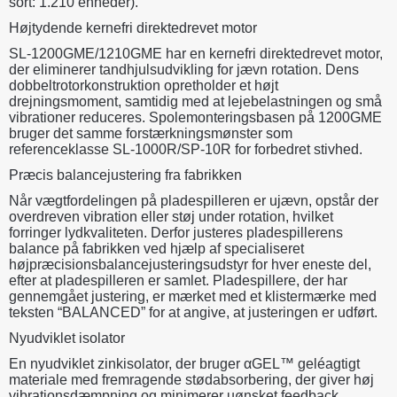
sort: 1.210 enheder).
Højtydende kernefri direktedrevet motor
SL-1200GME/1210GME har en kernefri direktedrevet motor,
der eliminerer tandhjulsudvikling for jævn rotation. Dens
dobbeltrotorkonstruktion opretholder et højt
drejningsmoment, samtidig med at lejebelastningen og små
vibrationer reduceres. Spolemonteringsbasen på 1200GME
bruger det samme forstærkningsmønster som
referenceklasse SL-1000R/SP-10R for forbedret stivhed.
Præcis balancejustering fra fabrikken
Når vægtfordelingen på pladespilleren er ujævn, opstår der
overdreven vibration eller støj under rotation, hvilket
forringer lydkvaliteten. Derfor justeres pladespillerens
balance på fabrikken ved hjælp af specialiseret
højpræcisionsbalancejusteringsudstyr for hver eneste del,
efter at pladespilleren er samlet. Pladespillere, der har
gennemgået justering, er mærket med et klistermærke med
teksten “BALANCED” for at angive, at justeringen er udført.
Nyudviklet isolator
En nyudviklet zinkisolator, der bruger αGEL™ geléagtigt
materiale med fremragende stødabsorbering, der giver høj
vibrationsdæmpning og minimerer uønsket feedback.