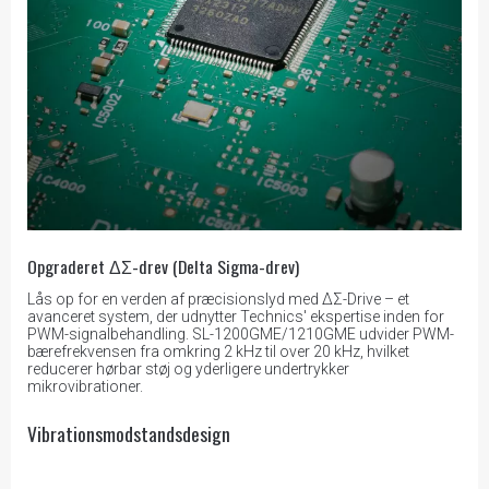
Opgraderet ΔΣ-drev (Delta Sigma-drev)
Lås op for en verden af præcisionslyd med ΔΣ-Drive – et
avanceret system, der udnytter Technics' ekspertise inden for
PWM-signalbehandling. SL-1200GME/1210GME udvider PWM-
bærefrekvensen fra omkring 2 kHz til over 20 kHz, hvilket
reducerer hørbar støj og yderligere undertrykker
mikrovibrationer.
Vibrationsmodstandsdesign