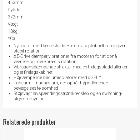
453mm
Dybde
372mm
Vægt
18kg
*Ca.
Ny motor med kerneløs direkte drev og dobbelt rotor giver
stabil rotation
ΔΣ-Drive dæmper vibrationer fra motoren for at opnå
jævnere og mere præcis rotation
Vibrationsdæmpende struktur med en trelagspladetallerken
og et firelagskabinet
Højdæmpende siliciumisolatorer med αGEL™
Tonearm i magnesium, der opnår høj indledende
bevægelsesfølsomhed
Støjsvagt lavspændingsstrømkredsløb og en switching-
strømforsyning
Relaterede produkter