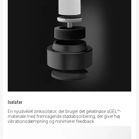
Isolator
En nyudviklet zinkisolator, der bruger det gelatinøse αGEL™-
materiale med fremragende stødabsorbering, der giver høj
vibrationsdæmpning og minimerer feedback.