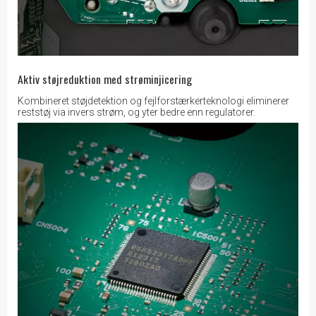
Aktiv støjreduktion med strøminjicering
Kombineret støjdetektion og fejlforstærkerteknologi eliminerer
reststøj via invers strøm, og yter bedre enn regulatorer.