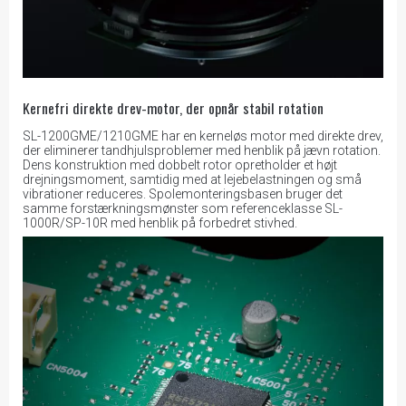
Kernefri direkte drev-motor, der opnår stabil rotation
SL-1200GME/1210GME har en kerneløs motor med direkte drev,
der eliminerer tandhjulsproblemer med henblik på jævn rotation.
Dens konstruktion med dobbelt rotor opretholder et højt
drejningsmoment, samtidig med at lejebelastningen og små
vibrationer reduceres. Spolemonteringsbasen bruger det
samme forstærkningsmønster som referenceklasse SL-
1000R/SP-10R med henblik på forbedret stivhed.