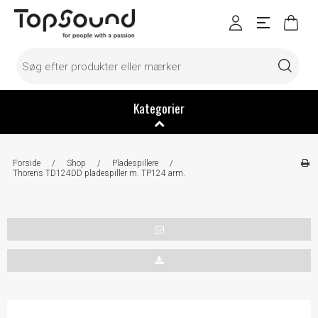
Kategorier
Forside
/
Shop
/
Pladespillere
/
Thorens TD124DD pladespiller m. TP124 arm.