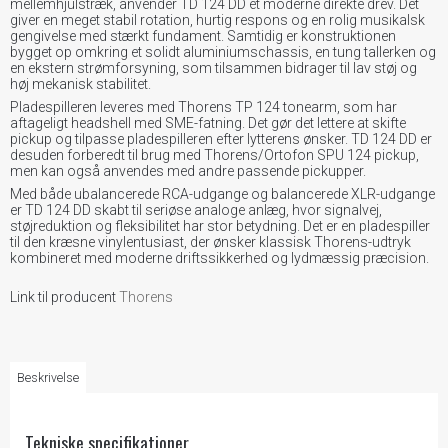
mellemhjulstræk, anvender TD 124 DD et moderne direkte drev. Det
giver en meget stabil rotation, hurtig respons og en rolig musikalsk
gengivelse med stærkt fundament. Samtidig er konstruktionen
bygget op omkring et solidt aluminiumschassis, en tung tallerken og
en ekstern strømforsyning, som tilsammen bidrager til lav støj og
høj mekanisk stabilitet.
Pladespilleren leveres med Thorens TP 124 tonearm, som har
aftageligt headshell med SME-fatning. Det gør det lettere at skifte
pickup og tilpasse pladespilleren efter lytterens ønsker. TD 124 DD er
desuden forberedt til brug med Thorens/Ortofon SPU 124 pickup,
men kan også anvendes med andre passende pickupper.
Med både ubalancerede RCA-udgange og balancerede XLR-udgange
er TD 124 DD skabt til seriøse analoge anlæg, hvor signalvej,
støjreduktion og fleksibilitet har stor betydning. Det er en pladespiller
til den kræsne vinylentusiast, der ønsker klassisk Thorens-udtryk
kombineret med moderne driftssikkerhed og lydmæssig præcision.
Link til producent
Thorens
Beskrivelse
Tekniske specifikationer