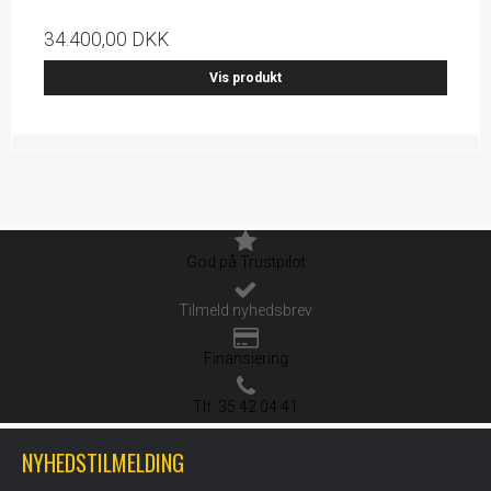
34.400,00 DKK
Vis produkt
God på Trustpilot
Tilmeld nyhedsbrev
Finansiering
Tlf. 35 42 04 41
NYHEDSTILMELDING