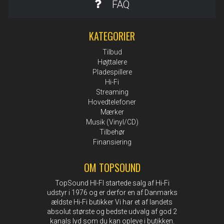
FAQ
KATEGORIER
Tilbud
Højttalere
Pladespillere
Hi-Fi
Streaming
Hovedtelefoner
Mærker
Musik (Vinyl/CD)
Tilbehør
Finansiering
OM TOPSOUND
TopSound HI-FI startede salg af Hi-Fi
udstyr i 1976 og er derfor en af Danmarks
ældste Hi-Fi butikker Vi har et af landets
absolut største og bedste udvalg af god 2
kanals lyd som du kan opleve i butikken.