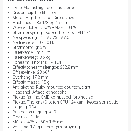
Type: Manuel high-end pladespiller
Drevprincip: Direkte drev
Motor: High Precision Direct Drive
Hastigheder: 33 1/3 og 45 rpm
Wow & Flutter: DIN/WRMS ≤ 0,04 %
Strømforsyning: Ekstern Thorens TPN 124
Netspænding: 115 V / 230 V AC
Netfrekvens: 50 / 60 Hz
Strømforbrug: 5 W
Tallerken: Aluminium
Tallerkenvægt: 3,5 kg
Tonearm: Thorens TP 124
Effektiv tonearmslængde: 232,8 mm
Offset-vinkel: 23,66°
Overhang: 17,8 mm
Effektiv masse: 15 g
Anti-skating: Ruby-mounted counterweight
Headshell: Aftageligt headshell
Pickup-fatning: SME-kompatibel forbindelse
Pickup: Thorens/Ortofon SPU 124 kan tilkøbes som option
Udgang: RCA
Balanceret udgang: XLR
Elektrisk lift: Ja
Mål: ca. 425 x 350 x 185 mm
Vægt: ca. 17 kg uden strømforsyning