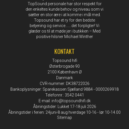
TopSound personale har stor respekt for
den enkeltes kunde behov og niveau som vi
sætter en stor ære i at komme i mål med.
Topsound har et ry for den bedste
betjening og service…….det forpligter! Vi
glæder os til at møde jer i butikken – Med
positive hilsner Michael Winther
KONTAKT
Topsound hifi
Østerbrogade 90
2100 København Ø
Danmark
CVR-nummer: DK38722026
Bankoplysninger: Sparekassen Sjælland 9884 - 0000269918
Telefonnr.: 3542 0441
E-mail
:
info@topsoundhifi.dk
Åbningstider: Lukket 17-18 juli 2026
Åbningstider i ferien: 24juni-8 aug hverdage 10-16 - lør 10-14.00
Sitemap