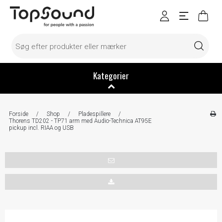
Kategorier
Forside
/
Shop
/
Pladespillere
/
Thorens TD202 - TP71 arm med Audio-Technica AT95E
pickup incl. RIAA og USB