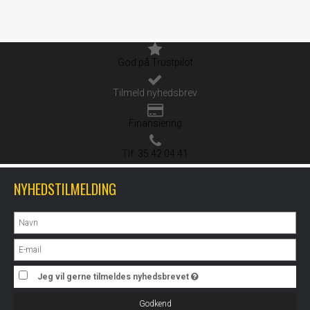
God på Trustpilot
Tilmeld nyhedsbrev
Finansiering
Tlf. 35 42 04 41
NYHEDSTILMELDING
Jeg vil gerne tilmeldes nyhedsbrevet
Godkend