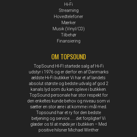
Hi-Fi
Streaming
Hovedtelefoner
Mærker
Musik (Vinyl/CD)
Tilbehør
Finansiering
OM TOPSOUND
TopSound HI-FI startede salg af Hi-Fi
udstyr i 1976 og er derfor en af Danmarks
ældste Hi-Fi butikker Vi har et af landets
absolut største og bedste udvalg af god 2
kanals lyd som du kan opleve i butikken.
TopSound personale har stor respekt for
den enkeltes kunde behov og niveau som vi
sætter en stor ære i at komme i mål med.
Topsound har et ry for den bedste
betjening og service…….det forpligter! Vi
glæder os til at møde jer i butikken – Med
positive hilsner Michael Winther