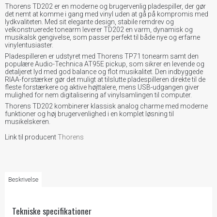
Thorens TD202 er en moderne og brugervenlig pladespiller, der gør
det nemt at komme i gang med vinyl uden at gå på kompromis med
lydkvaliteten. Med sit elegante design, stabile remdrev og
velkonstruerede tonearm leverer TD202 en varm, dynamisk og
musikalsk gengivelse, som passer perfekt til både nye og erfarne
vinylentusiaster.
Pladespilleren er udstyret med Thorens TP71 tonearm samt den
populære Audio-Technica AT95E pickup, som sikrer en levende og
detaljeret lyd med god balance og flot musikalitet. Den indbyggede
RIAA-forstærker gør det muligt at tilslutte pladespilleren direkte til de
fleste forstærkere og aktive højttalere, mens USB-udgangen giver
mulighed for nem digitalisering af vinylsamlingen til computer.
Thorens TD202 kombinerer klassisk analog charme med moderne
funktioner og høj brugervenlighed i en komplet løsning til
musikelskeren.
Link til producent
Thorens
Beskrivelse
Tekniske specifikationer