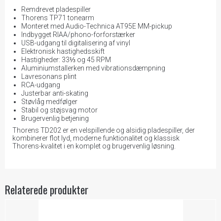
Remdrevet pladespiller
Thorens TP71 tonearm
Monteret med Audio-Technica AT95E MM-pickup
Indbygget RIAA/phono-forforstærker
USB-udgang til digitalisering af vinyl
Elektronisk hastighedsskift
Hastigheder: 33⅓ og 45 RPM
Aluminiumstallerken med vibrationsdæmpning
Lavresonans plint
RCA-udgang
Justerbar anti-skating
Støvlåg medfølger
Stabil og støjsvag motor
Brugervenlig betjening
Thorens TD202 er en velspillende og alsidig pladespiller, der
kombinerer flot lyd, moderne funktionalitet og klassisk
Thorens-kvalitet i en komplet og brugervenlig løsning.
Relaterede produkter