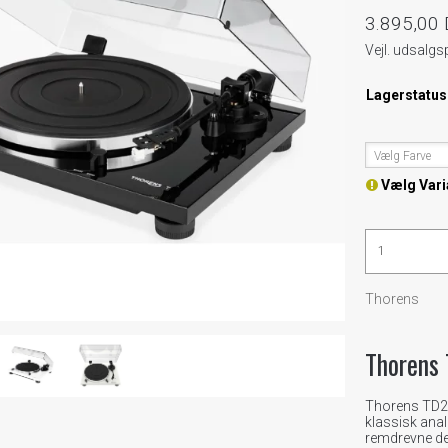
3.895,00
Vejl. udsalgs
Lagerstatus
Vælg Farve
Vælg Vari
Thorens
Thorens
Thorens TD201
klassisk anal
remdrevne de