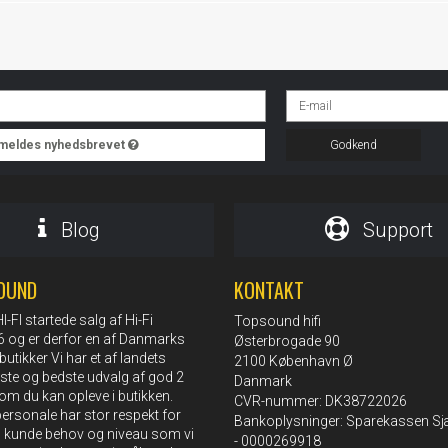
ilmeldes nyhedsbrevet
Godkend
Blog
Support
OUND
KONTAKT
FI startede salg af Hi-Fi
Topsound hifi
76 og er derfor en af Danmarks
Østerbrogade 90
butikker Vi har et af landets
2100 København Ø
rste og bedste udvalg af god 2
Danmark
om du kan opleve i butikken.
CVR-nummer: DK38722026
rsonale har stor respekt for
Bankoplysninger: Sparekassen Sj
s kunde behov og niveau som vi
- 0000269918