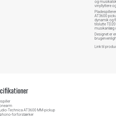
og musikalsk 
vinyllyttere 
Pladespiller
AT3600 picku
dynamik og fi
tilslutte TD201
musikanlæg u
Designet er e
brugervenlighe
Link til prod
cifikationer
spiller
tonearm
udio-Technica AT3600 MM-pickup
/phono-forforstærker