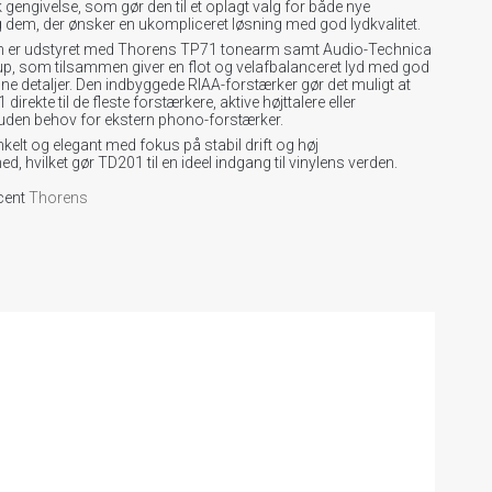
gengivelse, som gør den til et oplagt valg for både nye
og dem, der ønsker en ukompliceret løsning med god lydkvalitet.
en er udstyret med Thorens TP71 tonearm samt Audio-Technica
p, som tilsammen giver en flot og velafbalanceret lyd med god
ne detaljer. Den indbyggede RIAA-forstærker gør det muligt at
 direkte til de fleste forstærkere, aktive højttalere eller
den behov for ekstern phono-forstærker.
nkelt og elegant med fokus på stabil drift og høj
d, hvilket gør TD201 til en ideel indgang til vinylens verden.
ucent
Thorens