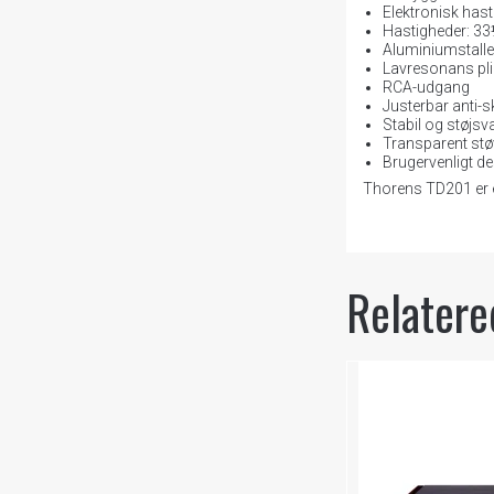
Elektronisk hast
Hastigheder: 3
Aluminiumstall
Lavresonans pli
RCA-udgang
Justerbar anti-s
Stabil og støjs
Transparent stø
Brugervenligt d
Thorens TD201 er e
Relatere