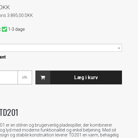
 DKK
pris 3.895,00 DKK
:
1-3 dage
ant
Læg i kurv
stk.
 TD201
 er en stilren og brugervenlig pladespiller, der kombinerer
og lyd med moderne funktionalitet og enkel betjening. Med sit
sign og stabile konstruktion leverer TD201 en varm, behagelig