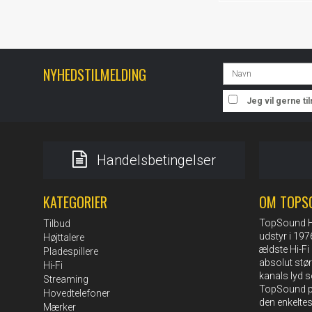
NYHEDSTILMELDING
Jeg vil gerne t
Handelsbetingelser
KATEGORIER
OM TOPS
TopSound HI-
Tilbud
udstyr i 19
Højttalere
ældste Hi-Fi 
Pladespillere
absolut stø
Hi-Fi
kanals lyd s
Streaming
TopSound pe
Hovedtelefoner
den enkelte
Mærker