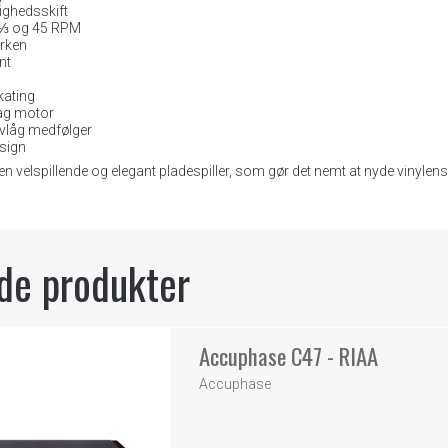
ighedsskift
3⅓ og 45 RPM
erken
nt
kating
vag motor
vlåg medfølger
esign
n velspillende og elegant pladespiller, som gør det nemt at nyde vinylen
de produkter
Accuphase C47 - RIAA
Accuphase