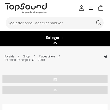
Kategorier
Forside
/
Shop
/
Pladespillere
/
Technics Pladespiller SL-1000R