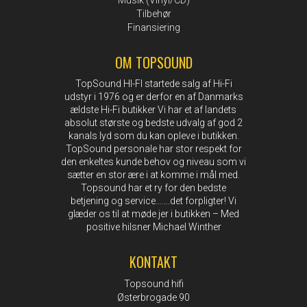
Musik (Vinyl/CD)
Tilbehør
Finansiering
OM TOPSOUND
TopSound HI-FI startede salg af Hi-Fi
udstyr i 1976 og er derfor en af Danmarks
ældste Hi-Fi butikker Vi har et af landets
absolut største og bedste udvalg af god 2
kanals lyd som du kan opleve i butikken.
TopSound personale har stor respekt for
den enkeltes kunde behov og niveau som vi
sætter en stor ære i at komme i mål med.
Topsound har et ry for den bedste
betjening og service…….det forpligter! Vi
glæder os til at møde jer i butikken – Med
positive hilsner Michael Winther
KONTAKT
Topsound hifi
Østerbrogade 90