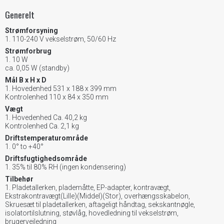
Generelt
Strømforsyning
110-240 V vekselstrøm, 50/60 Hz
Strømforbrug
10 W
ca. 0,05 W (standby)
Mål B x H x D
Hovedenhed 531 x 188 x 399 mm
Kontrolenhed 110 x 84 x 350 mm
Vægt
Hovedenhed Ca. 40,2 kg
Kontrolenhed Ca. 2,1 kg
Driftstemperaturområde
0° to +40°
Driftsfugtighedsområde
35% til 80% RH (ingen kondensering)
Tilbehør
Pladetallerken, plademåtte, EP-adapter, kontravægt,
Ekstrakontravægt(Lille)(Middel)(Stor), overhængsskabelon,
Skruesæt til pladetallerken, aftageligt håndtag, sekskantnøgle,
isolatortilslutning, støvlåg, hovedledning til vekselstrøm,
brugervejledning