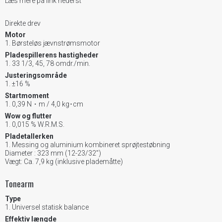
Læs mere på link nederst
Direkte drev
Motor
Børsteløs jævnstrømsmotor
Pladespillerens hastigheder
33 1/3, 45, 78 omdr./min.
Justeringsområde
±16 %
Startmoment
0,39 N・m / 4,0 kg･cm
Wow og flutter
0,015 % W.R.M.S.
Pladetallerken
Messing og aluminium kombineret sprøjtestøbning
Diameter : 323 mm (12-23/32")
Vægt: Ca. 7,9 kg (inklusive plademåtte)
Tonearm
Type
Universel statisk balance
Effektiv længde