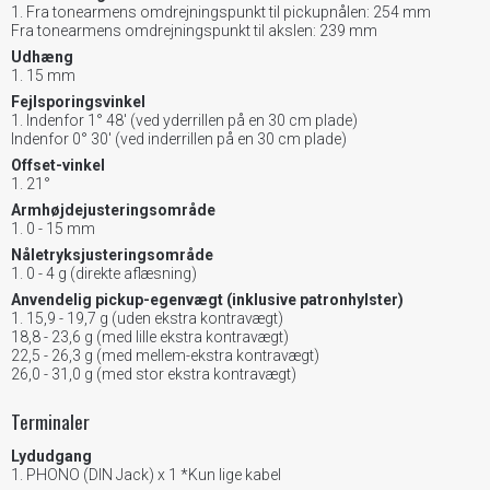
Fra tonearmens omdrejningspunkt til pickupnålen: 254 mm
Fra tonearmens omdrejningspunkt til akslen: 239 mm
Udhæng
15 mm
Fejlsporingsvinkel
Indenfor 1° 48' (ved yderrillen på en 30 cm plade)
Indenfor 0° 30' (ved inderrillen på en 30 cm plade)
Offset-vinkel
21°
Armhøjdejusteringsområde
0 - 15 mm
Nåletryksjusteringsområde
0 - 4 g (direkte aflæsning)
Anvendelig pickup-egenvægt (inklusive patronhylster)
15,9 - 19,7 g (uden ekstra kontravægt)
18,8 - 23,6 g (med lille ekstra kontravægt)
22,5 - 26,3 g (med mellem-ekstra kontravægt)
26,0 - 31,0 g (med stor ekstra kontravægt)
Terminaler
Lydudgang
PHONO (DIN Jack) x 1 *Kun lige kabel