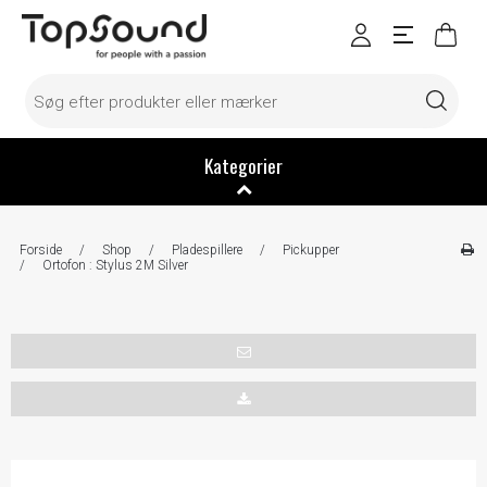
Kategorier
Forside
/
Shop
/
Pladespillere
/
Pickupper
/
Ortofon : Stylus 2M Silver