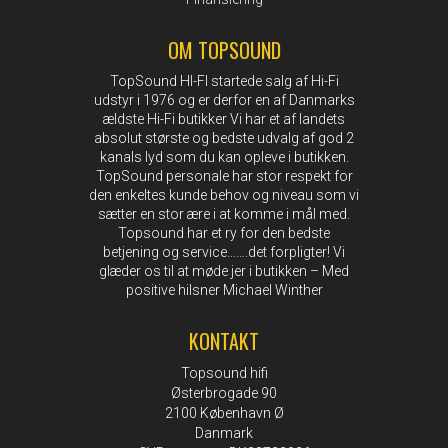
OM TOPSOUND
TopSound HI-FI startede salg af Hi-Fi
udstyr i 1976 og er derfor en af Danmarks
ældste Hi-Fi butikker Vi har et af landets
absolut største og bedste udvalg af god 2
kanals lyd som du kan opleve i butikken.
TopSound personale har stor respekt for
den enkeltes kunde behov og niveau som vi
sætter en stor ære i at komme i mål med.
Topsound har et ry for den bedste
betjening og service…….det forpligter! Vi
glæder os til at møde jer i butikken – Med
positive hilsner Michael Winther
KONTAKT
Topsound hifi
Østerbrogade 90
2100 København Ø
Danmark