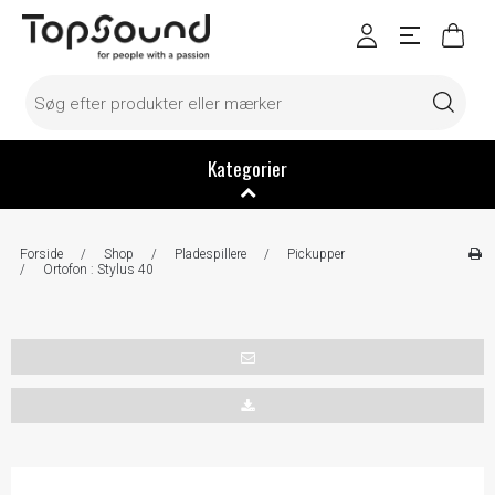
Kategorier
Forside
/
Shop
/
Pladespillere
/
Pickupper
/
Ortofon : Stylus 40