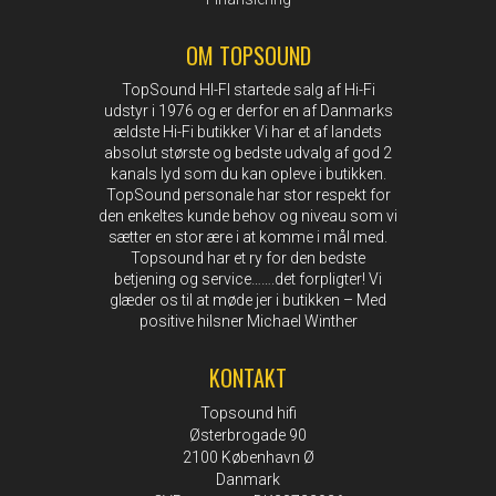
OM TOPSOUND
TopSound HI-FI startede salg af Hi-Fi
udstyr i 1976 og er derfor en af Danmarks
ældste Hi-Fi butikker Vi har et af landets
absolut største og bedste udvalg af god 2
kanals lyd som du kan opleve i butikken.
TopSound personale har stor respekt for
den enkeltes kunde behov og niveau som vi
sætter en stor ære i at komme i mål med.
Topsound har et ry for den bedste
betjening og service…….det forpligter! Vi
glæder os til at møde jer i butikken – Med
positive hilsner Michael Winther
KONTAKT
Topsound hifi
Østerbrogade 90
2100 København Ø
Danmark