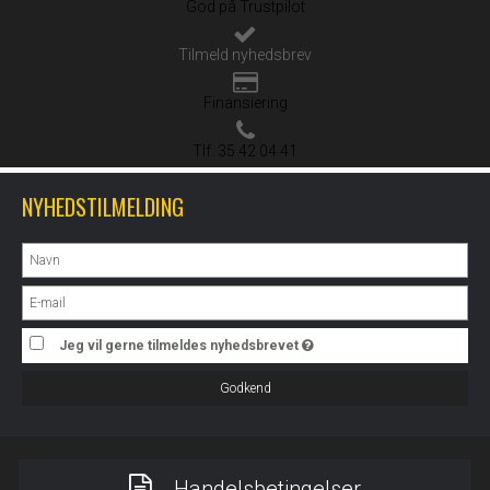
God på Trustpilot
Tilmeld nyhedsbrev
Finansiering
Tlf. 35 42 04 41
NYHEDSTILMELDING
Jeg vil gerne tilmeldes nyhedsbrevet
Godkend
Handelsbetingelser