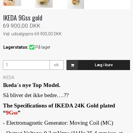
IKEDA 9Gss gold
69.900,00 DKK
Vejl. udsalgspris 69.900,00 DKK
Lagerstatus:
På lager
stk.
Læg i kurv
IKEDA
Ikeda´s nye Top Model.
Så bliver det ikke bedre….??
The Specifications of IKEDA 24K Gold plated
“
9Gss
”
- Electromagnetic Generator: Moving Coil (MC)