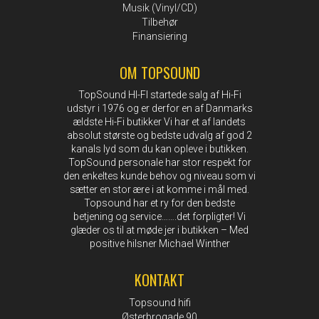
Musik (Vinyl/CD)
Tilbehør
Finansiering
OM TOPSOUND
TopSound HI-FI startede salg af Hi-Fi
udstyr i 1976 og er derfor en af Danmarks
ældste Hi-Fi butikker Vi har et af landets
absolut største og bedste udvalg af god 2
kanals lyd som du kan opleve i butikken.
TopSound personale har stor respekt for
den enkeltes kunde behov og niveau som vi
sætter en stor ære i at komme i mål med.
Topsound har et ry for den bedste
betjening og service…….det forpligter! Vi
glæder os til at møde jer i butikken – Med
positive hilsner Michael Winther
KONTAKT
Topsound hifi
Østerbrogade 90