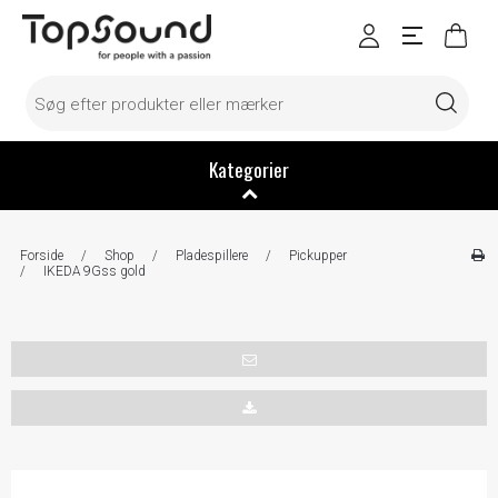
Kategorier
Forside
/
Shop
/
Pladespillere
/
Pickupper
/
IKEDA 9Gss gold