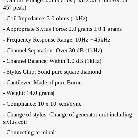
- Output Voltage: 0.3 mVrms (1kHz 35.4 mm/sec. at
45° peak)
- Coil Impedance: 3.0 ohms (1kHz)
- Appropriate Stylus Force: 2.0 grams ± 0.1 grams
- Frequency Response Range: 10Hz ~ 45kHz
- Channel Separation: Over 30 dB (1kHz)
- Channel Balance: Within 1.0 dB (1kHz)
- Stylus Chip: Solid pure square diamond
- Cantilever: Made of pure Boron
- Weight: 14.0 grams|
- Compliance: 10 x 10
cm/dyne
-6
- Change of stylus: Change of generator unit including
stylus coil
- Connecting terminal: