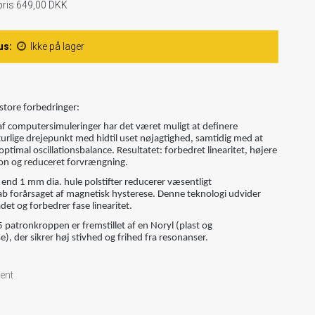
spris 649,00 DKK
us:
Ikke på lager
tore forbedringer:
af computersimuleringer har det været muligt at definere
urlige drejepunkt med hidtil uset nøjagtighed, samtidig med at
ptimal oscillationsbalance. Resultatet: forbedret linearitet, højere
on og reduceret forvrængning.
 end 1 mm dia. hule polstifter reducerer væsentligt
ab forårsaget af magnetisk hysterese. Denne teknologi udvider
et og forbedrer fase linearitet.
 patronkroppen er fremstillet af en Noryl (plast og
e), der sikrer høj stivhed og frihed fra resonanser.
cent