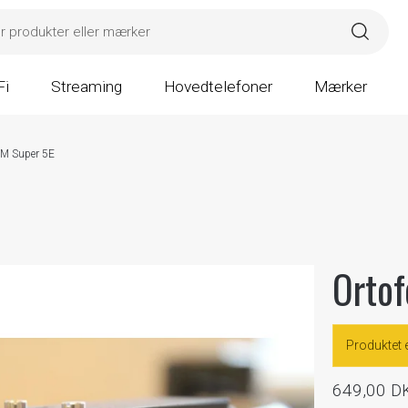
Fi
Streaming
Hovedtelefoner
Mærker
OM Super 5E
Ortof
Produktet 
649,00 D