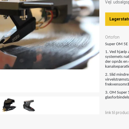
Vejl. udsalg
Lagerstat
Ortofon
Super OM 5E s
1. Ved hjælp 
systemets nat
der opnås en o
kanalseparati
2. Slid mindre
virvelstrømst
frekvensområd
3. OM Super 5
glasforbindels
link til produ