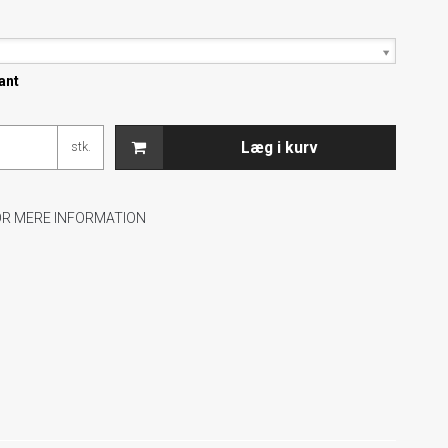
ant
Læg i kurv
stk.
OR MERE INFORMATION