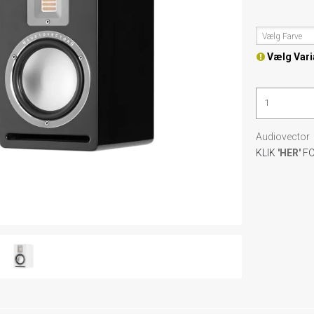
Vælg Farve
Vælg Vari
Audiovector
KLIK
'HER'
F