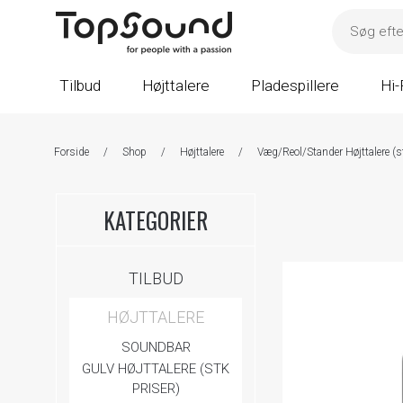
Tilbud
Højttalere
Pladespillere
Hi-
Forside
/
Shop
/
Højttalere
/
Væg/Reol/Stander Højttalere (st
KATEGORIER
TILBUD
HØJTTALERE
SOUNDBAR
GULV HØJTTALERE (STK
PRISER)