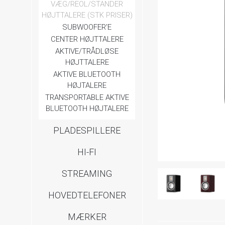
VÆG/REOL/STANDER
HØJTTALERE (STK PRISER)
SUBWOOFER'E
CENTER HØJTTALERE
AKTIVE/TRÅDLØSE
HØJTTALERE
AKTIVE BLUETOOTH
HØJTALERE
TRANSPORTABLE AKTIVE
BLUETOOTH HØJTALERE
PLADESPILLERE
HI-FI
STREAMING
HOVEDTELEFONER
MÆRKER