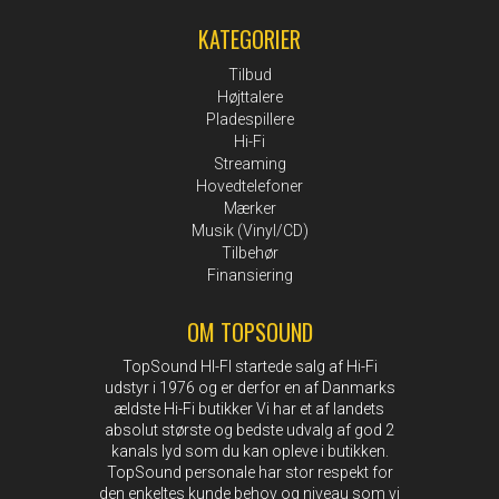
KATEGORIER
Tilbud
Højttalere
Pladespillere
Hi-Fi
Streaming
Hovedtelefoner
Mærker
Musik (Vinyl/CD)
Tilbehør
Finansiering
OM TOPSOUND
TopSound HI-FI startede salg af Hi-Fi
udstyr i 1976 og er derfor en af Danmarks
ældste Hi-Fi butikker Vi har et af landets
absolut største og bedste udvalg af god 2
kanals lyd som du kan opleve i butikken.
TopSound personale har stor respekt for
den enkeltes kunde behov og niveau som vi