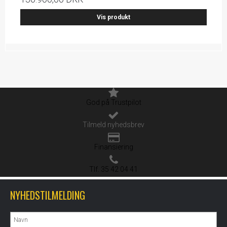
Vis produkt
God på Trustpilot
Tilmeld nyhedsbrev
Finansiering
Tlf. 35 42 04 41
NYHEDSTILMELDING