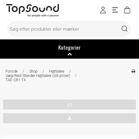
Kategorier
Forside
/
Shop
/
Højttalere
/
Væg/Reol/Stander Højttalere (stk priser)
/
TAD CR1-TX