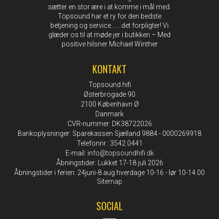
sætter en stor ære i at komme i mål med.
Topsound har et ry for den bedste
betjening og service…….det forpligter! Vi
glæder os til at møde jer i butikken – Med
positive hilsner Michael Winther
KONTAKT
Topsound hifi
Østerbrogade 90
2100 København Ø
Danmark
CVR-nummer: DK38722026
Bankoplysninger: Sparekassen Sjælland 9884 - 0000269918
Telefonnr.: 3542 0441
E-mail
:
info@topsoundhifi.dk
Åbningstider: Lukket 17-18 juli 2026
Åbningstider i ferien: 24juni-8 aug hverdage 10-16 - lør 10-14.00
Sitemap
SOCIAL