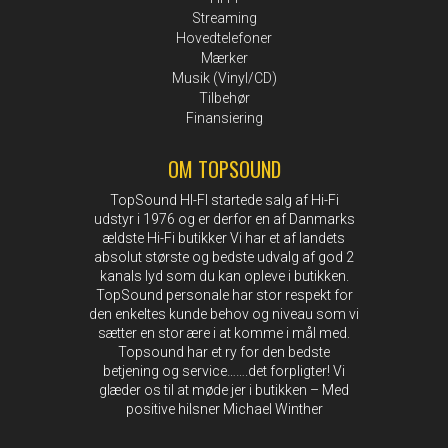
Streaming
Hovedtelefoner
Mærker
Musik (Vinyl/CD)
Tilbehør
Finansiering
OM TOPSOUND
TopSound HI-FI startede salg af Hi-Fi
udstyr i 1976 og er derfor en af Danmarks
ældste Hi-Fi butikker Vi har et af landets
absolut største og bedste udvalg af god 2
kanals lyd som du kan opleve i butikken.
TopSound personale har stor respekt for
den enkeltes kunde behov og niveau som vi
sætter en stor ære i at komme i mål med.
Topsound har et ry for den bedste
betjening og service…….det forpligter! Vi
glæder os til at møde jer i butikken – Med
positive hilsner Michael Winther