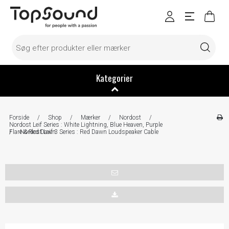
Kategorier
Forside
/
Shop
/
Mærker
/
Nordost
/
Nordost Leif Series : White Lightning, Blue Heaven, Purple
Flare & Red Dawn
/
Nordost Leif 3 Series : Red Dawn Loudspeaker Cable