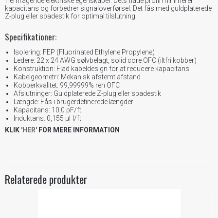
fremragende elektriske egenskaber. Dets flade profil minimerer
kapacitans og forbedrer signaloverførsel. Det fås med guldplaterede
Z-plug eller spadestik for optimal tilslutning.
Specifikationer:
Isolering: FEP (Fluorinated Ethylene Propylene)
Ledere: 22 x 24 AWG sølvbelagt, solid core OFC (iltfri kobber)
Konstruktion: Flad kabeldesign for at reducere kapacitans
Kabelgeometri: Mekanisk afstemt afstand
Kobberkvalitet: 99,99999% ren OFC
Afslutninger: Guldplaterede Z-plug eller spadestik
Længde: Fås i brugerdefinerede længder
Kapacitans: 10,0 pF/ft
Induktans: 0,155 μH/ft
KLIK
'HER'
FOR MERE INFORMATION
Relaterede produkter