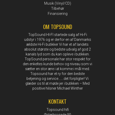
Musik (Vinyl/CD)
Tilbehør
Finansiering
OM TOPSOUND
TopSound HI-FI startede salg af Hi-Fi
udstyr i 1976 og er derfor en af Danmarks
ældste Hi-Fi butikker Vi har et af landets
absolut største og bedste udvalg af god 2
kanals lyd som du kan opleve i butikken.
TopSound personale har stor respekt for
den enkeltes kunde behov og niveau som vi
sætter en stor ære i at komme i mål med.
Topsound har et ry for den bedste
betjening og service…….det forpligter! Vi
glæder os til at møde jer i butikken – Med
positive hilsner Michael Winther
KONTAKT
Topsound hifi
Østerbrogade 90