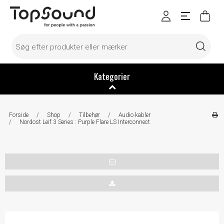
Kategorier
Forside
/
Shop
/
Tilbehør
/
Audio kabler
/
Nordost Leif 3 Series : Purple Flare LS Interconnect