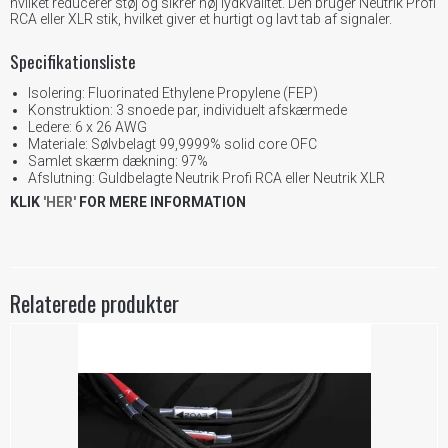
hvilket reducerer støj og sikrer høj lydkvalitet. Den bruger Neutrik Profi
RCA eller XLR stik, hvilket giver et hurtigt og lavt tab af signaler.
Specifikationsliste
Isolering: Fluorinated Ethylene Propylene (FEP)
Konstruktion: 3 snoede par, individuelt afskærmede
Ledere: 6 x 26 AWG
Materiale: Sølvbelagt 99,9999% solid core OFC
Samlet skærm dækning: 97%
Afslutning: Guldbelagte Neutrik Profi RCA eller Neutrik XLR
KLIK
'HER'
FOR MERE INFORMATION
Relaterede produkter