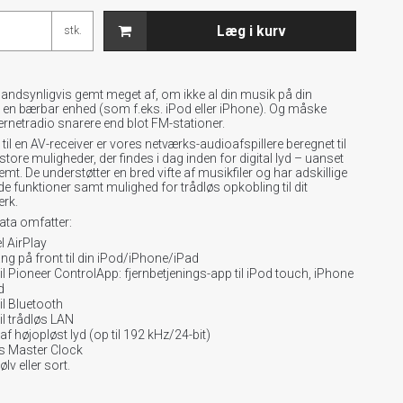
Læg i kurv
stk.
sandsynligvis gemt meget af, om ikke al din musik på din
r en bærbar enhed (som f.eks. iPod eller iPhone). Og måske
internetradio snarere end blot FM-stationer.
g til en AV-receiver er vores netværks-audioafspillere beregnet til
store muligheder, der findes i dag inden for digital lyd – uanset
emt. De understøtter en bred vifte af musikfiler og har adskillige
e funktioner samt mulighed for trådløs opkobling til dit
rk.
data omfatter:
 AirPlay
g på front til din iPod/iPhone/iPad
til Pioneer ControlApp: fjernbetjenings-app til iPod touch, iPhone
d
il Bluetooth
il trådløs LAN
af højopløst lyd (op til 192 kHz/24-bit)
is Master Clock
ølv eller sort.