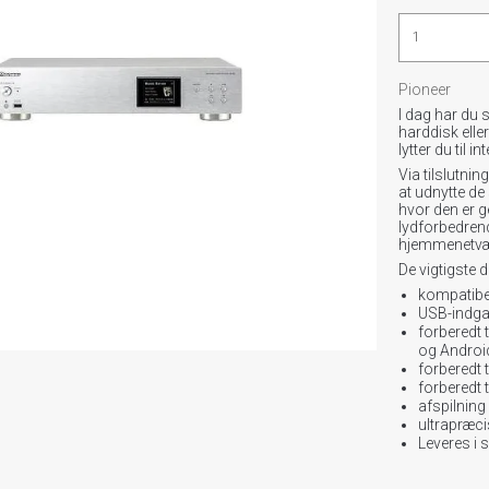
Pioneer
I dag har du 
harddisk elle
lytter du til 
Via tilslutnin
at udnytte de 
hvor den er g
lydforbedrend
hjemmenetvæ
De vigtigste 
kompatibel
USB-indgan
forberedt 
og Androi
forberedt t
forberedt t
afspilning 
ultrapræc
Leveres i s