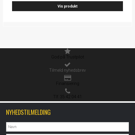
Vis produkt
God på Trustpilot
Tilmeld nyhedsbrev
Finansiering
Tlf. 35 42 04 41
NYHEDSTILMELDING