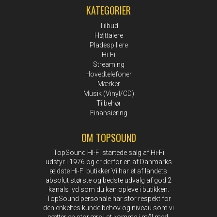
KATEGORIER
Tilbud
Højttalere
Pladespillere
Hi-Fi
Streaming
Hovedtelefoner
Mærker
Musik (Vinyl/CD)
Tilbehør
Finansiering
OM TOPSOUND
TopSound HI-FI startede salg af Hi-Fi
udstyr i 1976 og er derfor en af Danmarks
ældste Hi-Fi butikker Vi har et af landets
absolut største og bedste udvalg af god 2
kanals lyd som du kan opleve i butikken.
TopSound personale har stor respekt for
den enkeltes kunde behov og niveau som vi