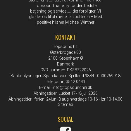
sætter en stor ære i at komme i mål med.
Topsound har et ry for den bedste
betjening og service…….det forpligter! Vi
glæder os til at møde jer i butikken – Med
positive hilsner Michael Winther
KONTAKT
Topsound hifi
Østerbrogade 90
2100 København Ø
Danmark
CVR-nummer: DK38722026
Bankoplysninger: Sparekassen Sjælland 9884 - 0000269918
Telefonnr.: 3542 0441
E-mail
:
info@topsoundhifi.dk
Åbningstider: Lukket 17-18 juli 2026
Åbningstider i ferien: 24juni-8 aug hverdage 10-16 - lør 10-14.00
Sitemap
SOCIAL