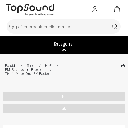
Kategorier
Forside
/
Shop
/
Hi-Fi
/
FM. Radio evt. m Bluetooth
/
Tivoli : Model One (FM Radio)