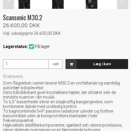
Scansonic M30.2
26.600,00 DKK
Vejl. udsalgspris 26.600,00 DKK
Lagerstatus:
På lager
sæt
Læg i kurv
Scansonic
Som flagskibet i serien leverer M30.2 en omfattende og samtidig
autoritær lydoplevelse.
Dens bånddiskant giver krystalklare højder, der afslører selv de
mindste nuancer i din musik.
To 6,5″ basenheder sikrer en slagkraftig basgengivelse, som
kombinerer dybde med urokkelig kontrol.
To bagmonterede 5×9″ passive radiatorer udvider og forfiner
basområdet uden at kompromittere klarheden i hele
frekvensspektret.
Højkvalitets delefilterkomponenter, sjældent set i denne prisklasse,
sikrer glidende overgange og en fængslende lydscene.