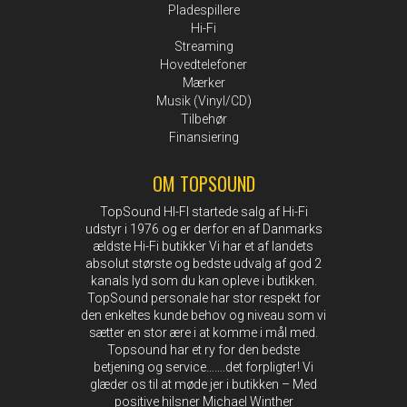
Pladespillere
Hi-Fi
Streaming
Hovedtelefoner
Mærker
Musik (Vinyl/CD)
Tilbehør
Finansiering
OM TOPSOUND
TopSound HI-FI startede salg af Hi-Fi
udstyr i 1976 og er derfor en af Danmarks
ældste Hi-Fi butikker Vi har et af landets
absolut største og bedste udvalg af god 2
kanals lyd som du kan opleve i butikken.
TopSound personale har stor respekt for
den enkeltes kunde behov og niveau som vi
sætter en stor ære i at komme i mål med.
Topsound har et ry for den bedste
betjening og service…….det forpligter! Vi
glæder os til at møde jer i butikken – Med
positive hilsner Michael Winther