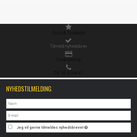
God på Trustpilot
Tilmeld nyhedsbrev
Finansiering
Tlf. 35 42 04 41
NYHEDSTILMELDING
Jeg vil gerne tilmeldes nyhedsbrevet