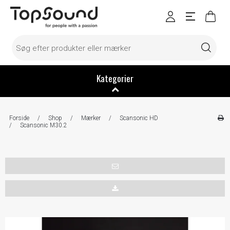
Kategorier
Forside
/
Shop
/
Mærker
/
Scansonic HD
/
Scansonic M30.2