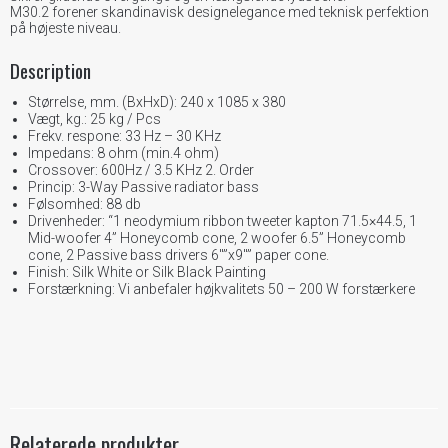
M30.2 forener skandinavisk designelegance med teknisk perfektion
på højeste niveau.
Description
Størrelse, mm. (BxHxD): 240 x 1085 x 380
Vægt, kg.: 25 kg / Pcs
Frekv. respone: 33 Hz – 30 KHz
Impedans: 8 ohm (min.4 ohm)
Crossover: 600Hz / 3.5 KHz 2. Order
Princip: 3-Way Passive radiator bass
Følsomhed: 88 db
Drivenheder: “1 neodymium ribbon tweeter kapton 71.5×44.5, 1
Mid-woofer 4” Honeycomb cone, 2 woofer 6.5” Honeycomb
cone, 2 Passive bass drivers 6″”x9″” paper cone.
Finish: Silk White or Silk Black Painting
Forstærkning: Vi anbefaler højkvalitets 50 – 200 W forstærkere
Relaterede produkter