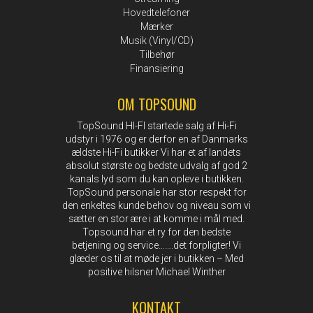
Hovedtelefoner
Mærker
Musik (Vinyl/CD)
Tilbehør
Finansiering
OM TOPSOUND
TopSound HI-FI startede salg af Hi-Fi
udstyr i 1976 og er derfor en af Danmarks
ældste Hi-Fi butikker Vi har et af landets
absolut største og bedste udvalg af god 2
kanals lyd som du kan opleve i butikken.
TopSound personale har stor respekt for
den enkeltes kunde behov og niveau som vi
sætter en stor ære i at komme i mål med.
Topsound har et ry for den bedste
betjening og service…….det forpligter! Vi
glæder os til at møde jer i butikken – Med
positive hilsner Michael Winther
KONTAKT