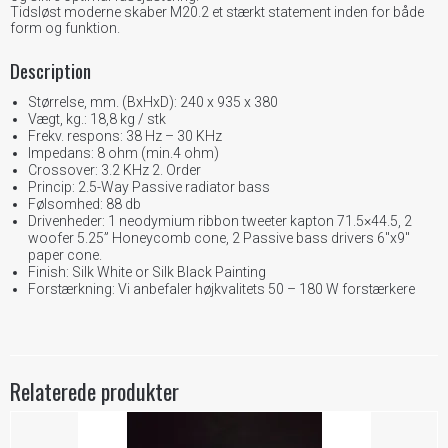
Tidsløst moderne skaber M20.2 et stærkt statement inden for både
form og funktion.
Description
Størrelse, mm. (BxHxD): 240 x 935 x 380
Vægt, kg.: 18,8 kg / stk
Frekv. respons: 38 Hz – 30 KHz
Impedans: 8 ohm (min.4 ohm)
Crossover: 3.2 KHz 2. Order
Princip: 2.5-Way Passive radiator bass
Følsomhed: 88 db
Drivenheder: 1 neodymium ribbon tweeter kapton 71.5×44.5, 2
woofer 5.25” Honeycomb cone, 2 Passive bass drivers 6″x9″
paper cone.
Finish: Silk White or Silk Black Painting
Forstærkning: Vi anbefaler højkvalitets 50 – 180 W forstærkere
Relaterede produkter