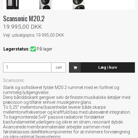
Scansonic M20.2
19.995,00 DKK
Vejl. udsalgspris 19.995,00 DKK
Lagerstatus:
På lager
sæt
Læg i kurv
Scansonic
Slank og sofistikeret fylder M20.2 rummet med en forfinet og
rummelig lydgengivelse.
Dens bånddiskant gengiver selv de fineste musikalske detaljer med
præcision og tilfører enhver musikgenre glans.
To 5,25″ mellemtone/basenheder leverer både skarpe
mellemtonefrekvenser og kraftfuld bas med ubesværet integration.
To bagmonterede 5×9″ passive radiatorer forstærker
basfundamentet yderligere og sikrer en stram, resonant dybde.
Avancerede membranmaterialer arbejder sammen med
førsteklasses delefilterkomponenter for at minimere forvrængning
og sikre optimal fasejustering.