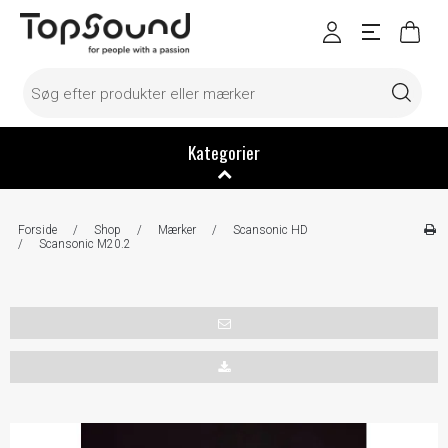
Kategorier
Forside
/
Shop
/
Mærker
/
Scansonic HD
/
Scansonic M20.2