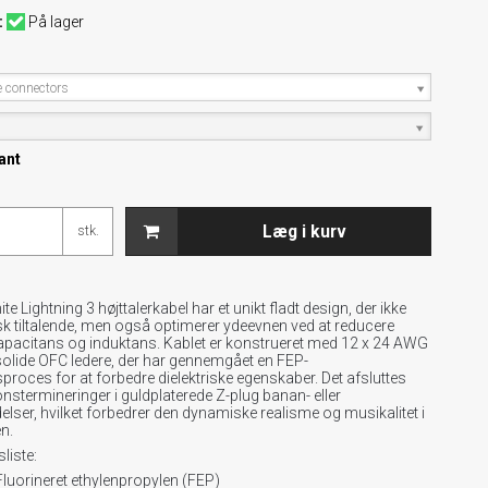
:
På lager
e connectors
ant
Læg i kurv
stk.
e Lightning 3 højttalerkabel har et unikt fladt design, der ikke
sk tiltalende, men også optimerer ydeevnen ved at reducere
pacitans og induktans. Kablet er konstrueret med 12 x 24 AWG
solide OFC ledere, der har gennemgået en FEP-
proces for at forbedre dielektriske egenskaber. Det afsluttes
stermineringer i guldplaterede Z-plug banan- eller
lser, hvilket forbedrer den dynamiske realisme og musikalitet i
n.
liste:
 Fluorineret ethylenpropylen (FEP)