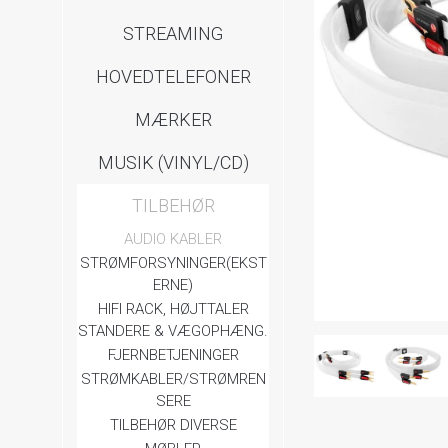
STREAMING
HOVEDTELEFONER
MÆRKER
MUSIK (VINYL/CD)
TILBEHØR
AUDIO KABLER
STRØMFORSYNINGER(EKST
ERNE)
HIFI RACK, HØJTTALER
STANDERE & VÆGOPHÆNG.
FJERNBETJENINGER
STRØMKABLER/STRØMREN
SERE
TILBEHØR DIVERSE