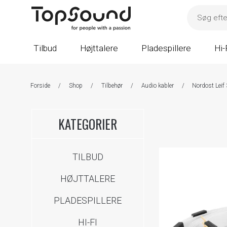
Tilbud
Højttalere
Pladespillere
Hi-
Forside
/
Shop
/
Tilbehør
/
Audio kabler
/
Nordost Leif
KATEGORIER
TILBUD
HØJTTALERE
PLADESPILLERE
HI-FI