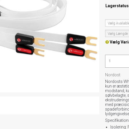
Lagerstatus
Vælg Avaliabl
Vælg Længde
Vælg Vari
Nordost
Nordosts Whit
kun er æsteti
modstand, ka
sølvbelagte, 
ekstruderings
med præcision
spadeforbinde
lydgengivelse
Specifikations
Isolering: