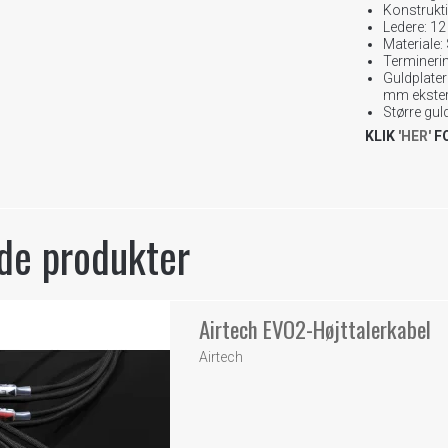
Konstrukti
Ledere: 1
Materiale:
Terminerin
Guldplater
mm ekster
Større gul
KLIK
'HER'
F
de produkter
Airtech EVO2-Højttalerkabel
Airtech