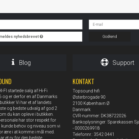
ilmeldes nyhedsbrevet
Godkend
Blog
Support
OUND
KONTAKT
FI startede salg af Hi-Fi
Topsound hifi
76 og er derfor en af Danmarks
Østerbrogade 90
butikker Vi har et af landets
2100 København Ø
rste og bedste udvalg af god 2
Danmark
om du kan opleve i butikken.
CVR-nummer: DK38722026
rsonale har stor respekt for
Bankoplysninger: Sparekassen Sj
s kunde behov og niveau som vi
- 0000269918
or ære i at komme i mål med.
Telefonnr.: 3542 0441
r et ry for den bedste