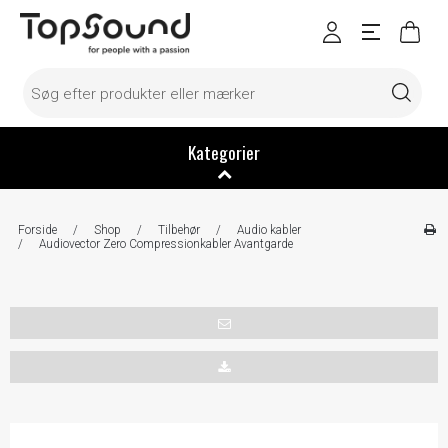
Kategorier
Forside
/
Shop
/
Tilbehør
/
Audio kabler
/
Audiovector Zero Compressionkabler Avantgarde