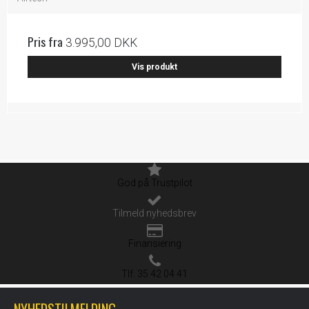
Pris fra
3.995,00 DKK
Vis produkt
God på Trustpilot
Tilmeld nyhedsbrev
Finansiering
Tlf. 35 42 04 41