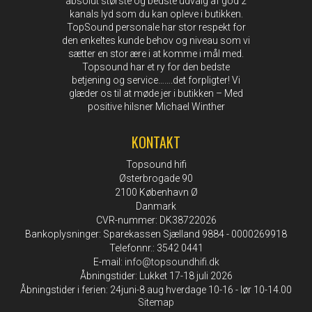
absolut største og bedste udvalg af god 2
kanals lyd som du kan opleve i butikken.
TopSound personale har stor respekt for
den enkeltes kunde behov og niveau som vi
sætter en stor ære i at komme i mål med.
Topsound har et ry for den bedste
betjening og service…….det forpligter! Vi
glæder os til at møde jer i butikken – Med
positive hilsner Michael Winther
KONTAKT
Topsound hifi
Østerbrogade 90
2100 København Ø
Danmark
CVR-nummer: DK38722026
Bankoplysninger: Sparekassen Sjælland 9884 - 0000269918
Telefonnr.: 3542 0441
E-mail
:
info@topsoundhifi.dk
Åbningstider: Lukket 17-18 juli 2026
Åbningstider i ferien: 24juni-8 aug hverdage 10-16 - lør 10-14.00
Sitemap