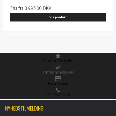
Pris fra
3.995,00 DKK
Vis produkt
God på Trustpilot
Tilmeld nyhedsbrev
Finansiering
Tlf. 35 42 04 41
NYHEDSTILMELDING