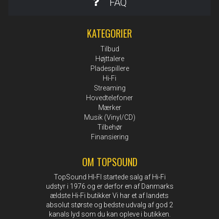
FAQ
KATEGORIER
Tilbud
Højttalere
Pladespillere
Hi-Fi
Streaming
Hovedtelefoner
Mærker
Musik (Vinyl/CD)
Tilbehør
Finansiering
OM TOPSOUND
TopSound HI-FI startede salg af Hi-Fi
udstyr i 1976 og er derfor en af Danmarks
ældste Hi-Fi butikker Vi har et af landets
absolut største og bedste udvalg af god 2
kanals lyd som du kan opleve i butikken.