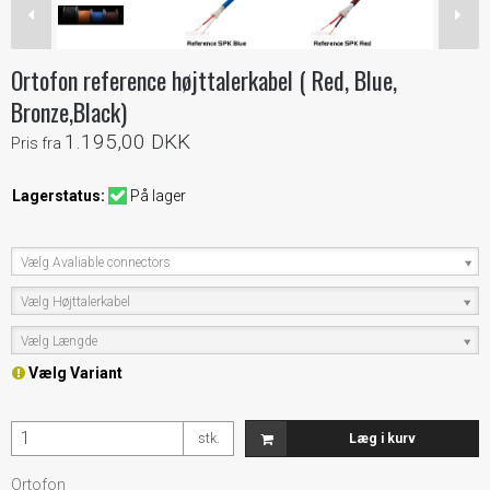
Ortofon reference højttalerkabel ( Red, Blue,
Bronze,Black)
1.195,00 DKK
Pris fra
Lagerstatus:
På lager
Vælg Avaliable connectors
Vælg Højttalerkabel
Vælg Længde
Vælg Variant
stk.
Læg i kurv
Ortofon