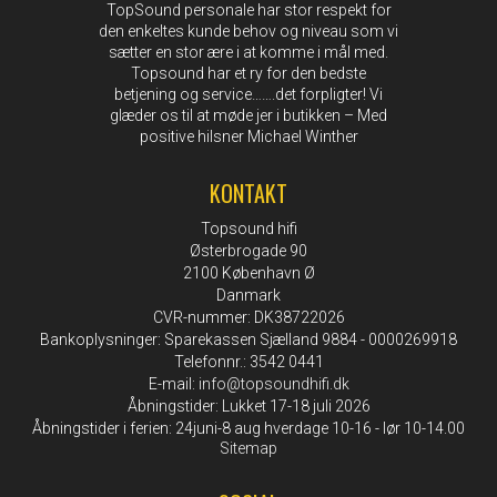
TopSound personale har stor respekt for
den enkeltes kunde behov og niveau som vi
sætter en stor ære i at komme i mål med.
Topsound har et ry for den bedste
betjening og service…….det forpligter! Vi
glæder os til at møde jer i butikken – Med
positive hilsner Michael Winther
KONTAKT
Topsound hifi
Østerbrogade 90
2100 København Ø
Danmark
CVR-nummer: DK38722026
Bankoplysninger: Sparekassen Sjælland 9884 - 0000269918
Telefonnr.: 3542 0441
E-mail
:
info@topsoundhifi.dk
Åbningstider: Lukket 17-18 juli 2026
Åbningstider i ferien: 24juni-8 aug hverdage 10-16 - lør 10-14.00
Sitemap