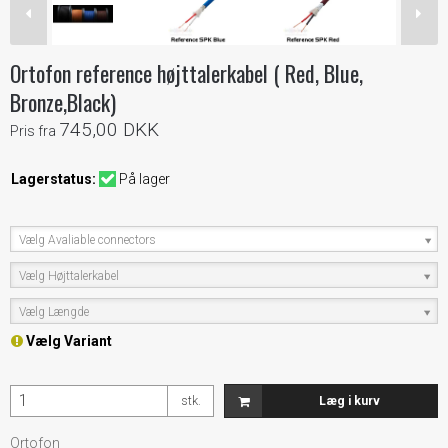
Ortofon reference højttalerkabel ( Red, Blue,
Bronze,Black)
745,00 DKK
Pris fra
Lagerstatus:
På lager
Vælg Avaliable connectors
Vælg Højttalerkabel
Vælg Længde
Vælg Variant
stk.
Læg i kurv
Ortofon