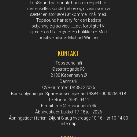
TopSound personale har stor respekt for
den enkeltes kunde behov og niveau som vi
sætter en stor ære i at komme i mål med.
Topsound har et ry for den bedste
betjening og service…….det forpligter! Vi
glæder os til at møde jer i butikken – Med
positive hilsner Michael Winther
KONTAKT
Topsound hifi
Østerbrogade 90
2100 København Ø
Danmark
CVR-nummer: DK38722026
Bankoplysninger: Sparekassen Sjælland 9884 - 0000269918
Telefonnr.: 3542 0441
E-mail
:
info@topsoundhifi.dk
Åbningstider: Lukket 17-18 juli 2026
Åbningstider i ferien: 24juni-8 aug hverdage 10-16 - lør 10-14.00
Sitemap