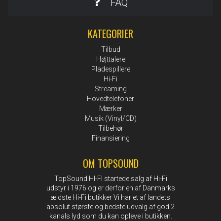
FAQ
KATEGORIER
Tilbud
Højttalere
Pladespillere
Hi-Fi
Streaming
Hovedtelefoner
Mærker
Musik (Vinyl/CD)
Tilbehør
Finansiering
OM TOPSOUND
TopSound HI-FI startede salg af Hi-Fi
udstyr i 1976 og er derfor en af Danmarks
ældste Hi-Fi butikker Vi har et af landets
absolut største og bedste udvalg af god 2
kanals lyd som du kan opleve i butikken.