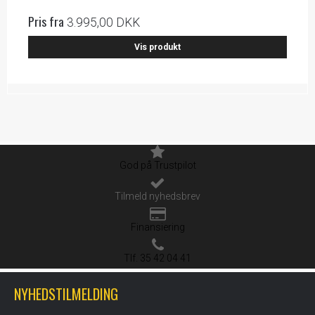
Pris fra
3.995,00 DKK
Vis produkt
God på Trustpilot
Tilmeld nyhedsbrev
Finansiering
Tlf. 35 42 04 41
NYHEDSTILMELDING