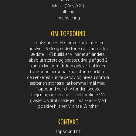
Musik (Vinyl/CD)
Tilbehør
Finansiering
OM TOPSOUND
TopSound HI-FI startede salg af Hi-Fi
udstyr i 1976 og er derfor en af Danmarks
ældste Hi-Fi butikker Vi har et af landets
absolut største og bedste udvalg af god 2
kanals lyd som du kan opleve i butikken.
TopSound personale har stor respekt for
den enkeltes kunde behov og niveau som vi
sætter en stor ære i at komme i mål med.
Topsound har et ry for den bedste
betjening og service…….det forpligter! Vi
glæder os til at møde jer i butikken – Med
positive hilsner Michael Winther
KONTAKT
Topsound hifi