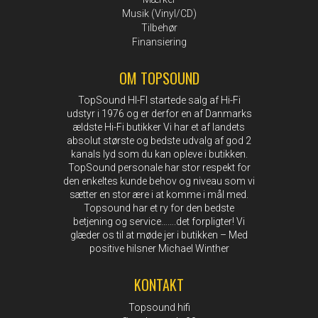
Musik (Vinyl/CD)
Tilbehør
Finansiering
OM TOPSOUND
TopSound HI-FI startede salg af Hi-Fi
udstyr i 1976 og er derfor en af Danmarks
ældste Hi-Fi butikker Vi har et af landets
absolut største og bedste udvalg af god 2
kanals lyd som du kan opleve i butikken.
TopSound personale har stor respekt for
den enkeltes kunde behov og niveau som vi
sætter en stor ære i at komme i mål med.
Topsound har et ry for den bedste
betjening og service…….det forpligter! Vi
glæder os til at møde jer i butikken – Med
positive hilsner Michael Winther
KONTAKT
Topsound hifi