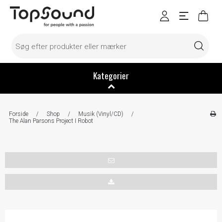
Kategorier
Forside
/
Shop
/
Musik (Vinyl/CD)
/
The Alan Parsons Project I Robot