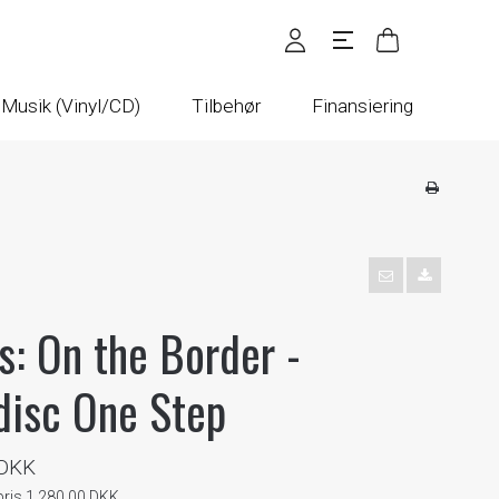
Musik (Vinyl/CD)
Tilbehør
Finansiering
s: On the Border -
disc One Step
 DKK
pris 1.280,00 DKK