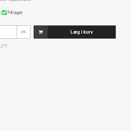
:
På lager
Læg i kurv
stk.
LITY