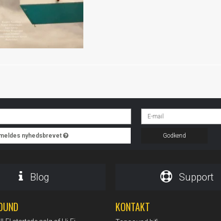
ilmeldes nyhedsbrevet
Godkend
Blog
Support
OUND
KONTAKT