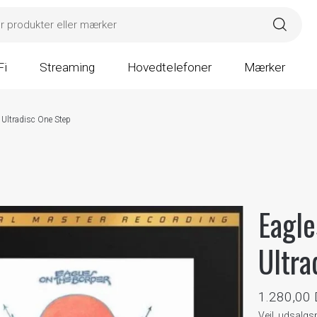
Fi
Streaming
Hovedtelefoner
Mærker
- Ultradisc One Step
Eagle
Ultra
1.280,00
Vejl. udsalgs