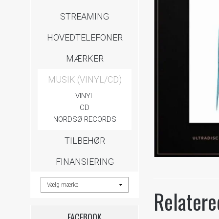
STREAMING
HOVEDTELEFONER
MÆRKER
MUSIK (VINYL/CD)
VINYL
CD
NORDSØ RECORDS
TILBEHØR
FINANSIERING
Relatere
FACEBOOK