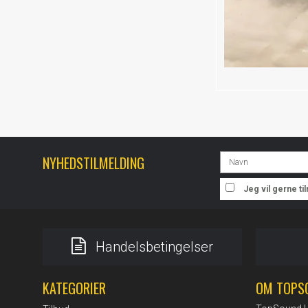
NYHEDSTILMELDING
Jeg vil gerne t
Handelsbetingelser
KATEGORIER
OM TOPS