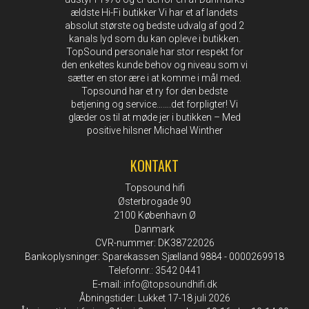
ældste Hi-Fi butikker Vi har et af landets
absolut største og bedste udvalg af god 2
kanals lyd som du kan opleve i butikken.
TopSound personale har stor respekt for
den enkeltes kunde behov og niveau som vi
sætter en stor ære i at komme i mål med.
Topsound har et ry for den bedste
betjening og service…….det forpligter! Vi
glæder os til at møde jer i butikken – Med
positive hilsner Michael Winther
KONTAKT
Topsound hifi
Østerbrogade 90
2100 København Ø
Danmark
CVR-nummer: DK38722026
Bankoplysninger: Sparekassen Sjælland 9884 - 0000269918
Telefonnr.: 3542 0441
E-mail
:
info@topsoundhifi.dk
Åbningstider: Lukket 17-18 juli 2026