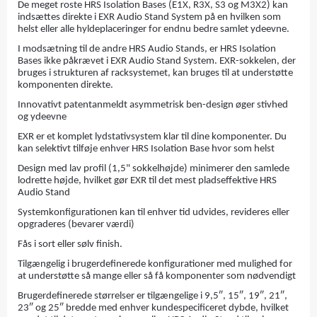
De meget roste HRS Isolation Bases (E1X, R3X, S3 og M3X2) kan
indsættes direkte i EXR Audio Stand System på en hvilken som
helst eller alle hyldeplaceringer for endnu bedre samlet ydeevne.
I modsætning til de andre HRS Audio Stands, er HRS Isolation
Bases ikke påkrævet i EXR Audio Stand System. EXR-sokkelen, der
bruges i strukturen af ​​racksystemet, kan bruges til at understøtte
komponenten direkte.
Innovativt patentanmeldt asymmetrisk ben-design øger stivhed
og ydeevne
EXR er et komplet lydstativsystem klar til dine komponenter. Du
kan selektivt tilføje enhver HRS Isolation Base hvor som helst
Design med lav profil (1,5" sokkelhøjde) minimerer den samlede
lodrette højde, hvilket gør EXR til det mest pladseffektive HRS
Audio Stand
Systemkonfigurationen kan til enhver tid udvides, revideres eller
opgraderes (bevarer værdi)
Fås i sort eller sølv finish.
Tilgængelig i brugerdefinerede konfigurationer med mulighed for
at understøtte så mange eller så få komponenter som nødvendigt
Brugerdefinerede størrelser er tilgængelige i 9,5″, 15″, 19″, 21″,
23″ og 25″ bredde med enhver kundespecificeret dybde, hvilket