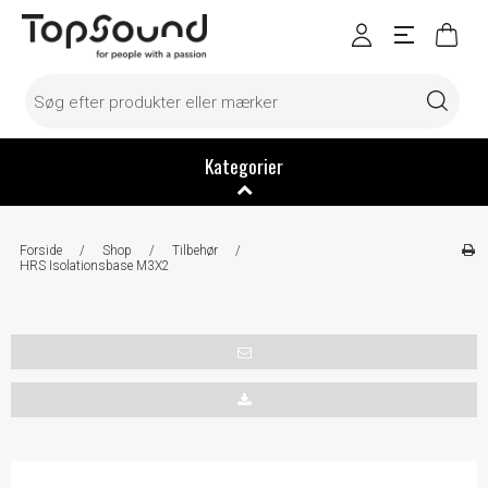
Kategorier
Forside
/
Shop
/
Tilbehør
/
HRS Isolationsbase M3X2