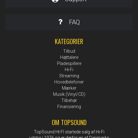
FAQ
KATEGORIER
Tilbud
Højttalere
Pladespillere
Hi-Fi
Streaming
Hovedtelefoner
Mærker
Musik (Vinyl/CD)
Tilbehør
Finansiering
OM TOPSOUND
TopSound HI-FI startede salg af Hi-Fi
udstyr i 1976 og er derfor en af Danmarks