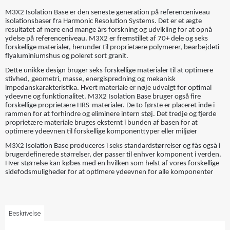
M3X2 Isolation Base er den seneste generation på referenceniveau
isolationsbaser fra Harmonic Resolution Systems. Det er et ægte
resultatet af mere end mange års forskning og udvikling for at opnå
ydelse på referenceniveau. M3X2 er fremstillet af 70+ dele og seks
forskellige materialer, herunder til proprietære polymerer, bearbejdeti
flyaluminiumshus og poleret sort granit.
Dette unikke design bruger seks forskellige materialer til at optimere
stivhed, geometri, masse, energispredning og mekanisk
impedanskarakteristika. Hvert materiale er nøje udvalgt for optimal
ydeevne og funktionalitet. M3X2 Isolation Base bruger også fire
forskellige proprietære HRS-materialer. De to første er placeret inde i
rammen for at forhindre og eliminere intern støj. Det tredje og fjerde
proprietære materiale bruges eksternt i bunden af ​​basen for at
optimere ydeevnen til forskellige komponenttyper eller miljøer
M3X2 Isolation Base produceres i seks standardstørrelser og fås også i
brugerdefinerede størrelser, der passer til enhver komponent i verden.
Hver størrelse kan købes med en hvilken som helst af vores forskellige
sidefodsmuligheder for at optimere ydeevnen for alle komponenter
Beskrivelse