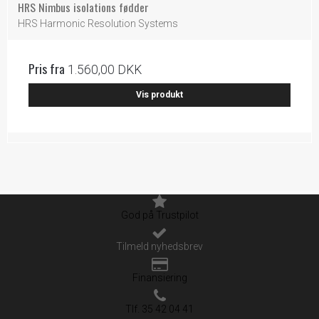
HRS Nimbus isolations fødder
HRS Harmonic Resolution Systems
Pris fra
1.560,00 DKK
Vis produkt
God på Trustpilot
Tilmeld nyhedsbrev
Finansiering
Tlf. 35 42 04 41