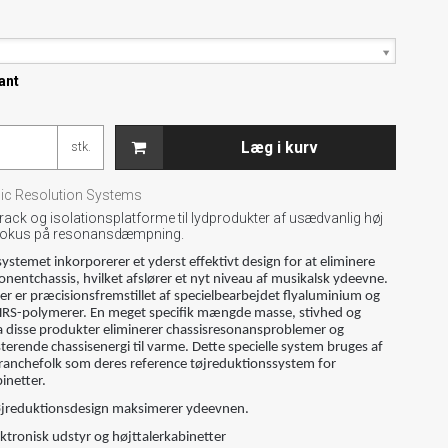
e
ant
Læg i kurv
stk.
c Resolution Systems
rack og isolationsplatforme til lydprodukter af usædvanlig høj
 fokus på resonansdæmpning.
stemet inkorporerer et yderst effektivt design for at eliminere
onentchassis, hvilket afslører et nyt niveau af musikalsk ydeevne.
er er præcisionsfremstillet af specielbearbejdet flyaluminium og
HRS-polymerer. En meget specifik mængde masse, stivhed og
 disse produkter eliminerer chassisresonansproblemer og
erende chassisenergi til varme. Dette specielle system bruges af
branchefolk som deres reference tøjreduktionssystem for
binetter.
jreduktionsdesign maksimerer ydeevnen.
ektronisk udstyr og højttalerkabinetter