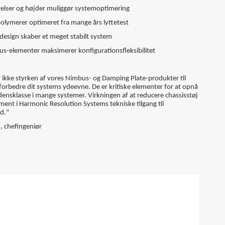
rrelser og højder muliggør systemoptimering
olymerer optimeret fra mange års lyttetest
 design skaber et meget stabilt system
s-elementer maksimerer konfigurationsfleksibilitet
ikke styrken af ​​vores Nimbus- og Damping Plate-produkter til
 forbedre dit systems ydeevne. De er kritiske elementer for at opnå
ensklasse i mange systemer. Virkningen af ​​at reducere chassisstøj
ement i Harmonic Resolution Systems tekniske tilgang til
d."
s, chefingeniør