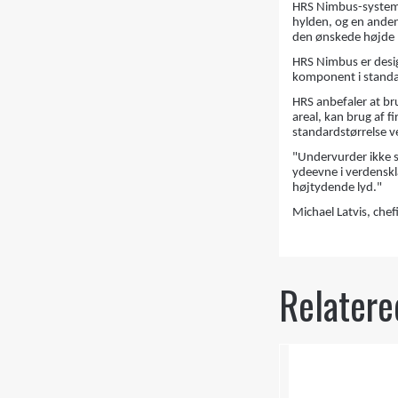
HRS Nimbus-systemet
hylden, og en anden
den ønskede højde 
HRS Nimbus er desig
komponent i standa
HRS anbefaler at b
areal, kan brug af 
standardstørrelse v
"Undervurder ikke s
ydeevne i verdenskla
højtydende lyd."
Michael Latvis, che
Relatere