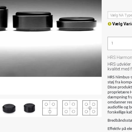
Vælg NA Typ
Vælg Vari
HRS Harmoni
HRS udvikler 
kvalitet med
HRS Nimbus-sy
støj fra komp
Disse produkt
proprietære 
dæmpning fra
omdanner rest
audiofile og 
forskellige ka
Bredbåndsstø
Effektiv på el