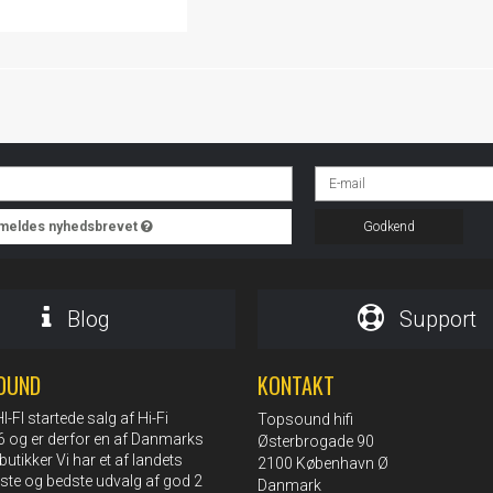
ilmeldes nyhedsbrevet
Godkend
Blog
Support
OUND
KONTAKT
FI startede salg af Hi-Fi
Topsound hifi
76 og er derfor en af Danmarks
Østerbrogade 90
butikker Vi har et af landets
2100 København Ø
rste og bedste udvalg af god 2
Danmark