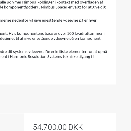
lle polymer Nimbus-koblinger i kontakt med overfladen af ​​
e komponentfødder) . Nimbus Spacer er valgt for at give dig
rammerne nedenfor vil give enestående ydeevne på enhver
onent. Hvis komponentens base er over 100 kvadrattommer i
 designet til at give enestående ydeevne på en komponent i
edre dit systems ydeevne. De er kritiske elementer for at opnå
ment i Harmonic Resolution Systems tekniske tilgang til
54.700,00 DKK