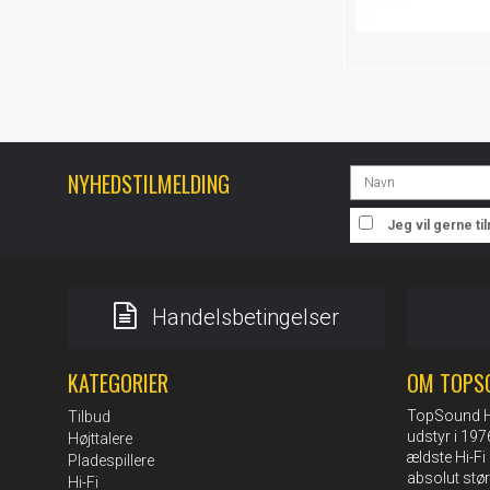
NYHEDSTILMELDING
Jeg vil gerne t
Handelsbetingelser
KATEGORIER
OM TOPS
TopSound HI-
Tilbud
udstyr i 19
Højttalere
ældste Hi-Fi 
Pladespillere
absolut stø
Hi-Fi