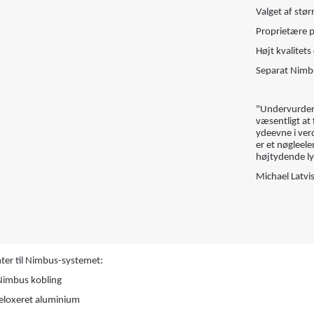
Valget af stø
Proprietære p
Højt kvalitets
Separat Nimbu
"Undervurder 
væsentligt at
ydeevne i verd
er et nøgleel
højtydende ly
Michael Latvi
er til Nimbus-systemet:
Nimbus kobling
 eloxeret aluminium