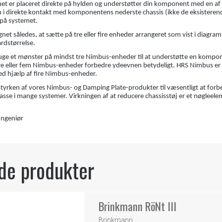
 er placeret direkte på hylden og understøtter din komponent med en af ​​a
 i direkte kontakt med komponentens nederste chassis (ikke de eksisterend
på systemet.
net således, at sætte på tre eller fire enheder arrangeret som vist i diag
rdstørrelse.
ruge et mønster på mindst tre Nimbus-enheder til at understøtte en komp
fire eller fem Nimbus-enheder forbedre ydeevnen betydeligt. HRS Nimbus er
ed hjælp af fire Nimbus-enheder.
tyrken af ​​vores Nimbus- og Damping Plate-produkter til væsentligt at forb
sse i mange systemer. Virkningen af ​​at reducere chassisstøj er et nøgleele
fingeniør
de produkter
Brinkmann RöNt III
Brinkmann