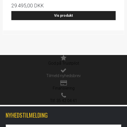
29.495,00 DKK
Vis produkt
God på Trustpilot
Tilmeld nyhedsbrev
Finansiering
Tlf. 35 42 04 41
NYHEDSTILMELDING