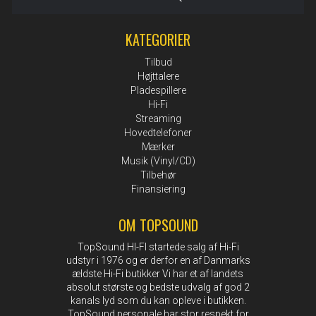
KATEGORIER
Tilbud
Højttalere
Pladespillere
Hi-Fi
Streaming
Hovedtelefoner
Mærker
Musik (Vinyl/CD)
Tilbehør
Finansiering
OM TOPSOUND
TopSound HI-FI startede salg af Hi-Fi
udstyr i 1976 og er derfor en af Danmarks
ældste Hi-Fi butikker Vi har et af landets
absolut største og bedste udvalg af god 2
kanals lyd som du kan opleve i butikken.
TopSound personale har stor respekt for