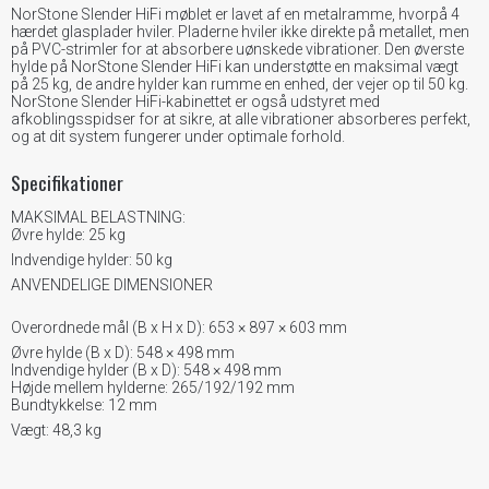
NorStone Slender HiFi møblet er lavet af en metalramme, hvorpå 4
hærdet glasplader hviler. Pladerne hviler ikke direkte på metallet, men
på PVC-strimler for at absorbere uønskede vibrationer. Den øverste
hylde på NorStone Slender HiFi kan understøtte en maksimal vægt
på 25 kg, de andre hylder kan rumme en enhed, der vejer op til 50 kg.
NorStone Slender HiFi-kabinettet er også udstyret med
afkoblingsspidser for at sikre, at alle vibrationer absorberes perfekt,
og at dit system fungerer under optimale forhold.
Specifikationer
MAKSIMAL BELASTNING:
Øvre hylde: 25 kg
Indvendige hylder: 50 kg
ANVENDELIGE DIMENSIONER
Overordnede mål (B x H x D): 653 × 897 × 603 mm
Øvre hylde (B x D): 548 × 498 mm
Indvendige hylder (B x D): 548 × 498 mm
Højde mellem hylderne: 265/192/192 mm
Bundtykkelse: 12 mm
Vægt: 48,3 kg