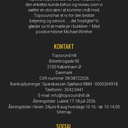
den enkeltes kunde behov og niveau som vi
sætter en stor ære i at komme i mål med.
Topsound har et ry for den bedste
betjening og service…….det forpligter! Vi
glæder os til at møde jer i butikken – Med
positive hilsner Michael Winther
KONTAKT
Topsound hifi
Østerbrogade 90
2100 København Ø
Danmark
CVR-nummer: DK38722026
Bankoplysninger: Sparekassen Sjælland 9884 - 0000269918
Telefonnr.: 3542 0441
E-mail
:
info@topsoundhifi.dk
Åbningstider: Lukket 17-18 juli 2026
Åbningstider i ferien: 24juni-8 aug hverdage 10-16 - lør 10-14.00
Sitemap
SOCIAL