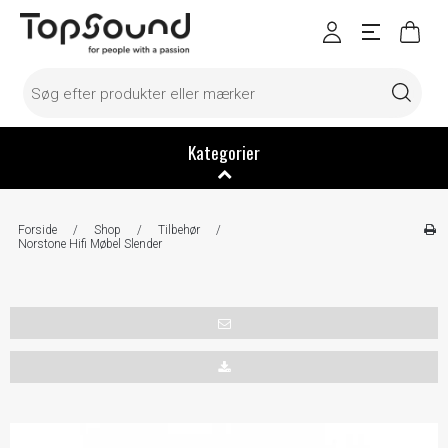
Kategorier
Forside
/
Shop
/
Tilbehør
/
Norstone Hifi Møbel Slender