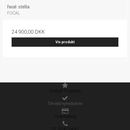
Focal: stellia
FOCAL
24.900,00 DKK
Vis produkt
God på Trustpilot
Tilmeld nyhedsbrev
Finansiering
Tlf. 35 42 04 41