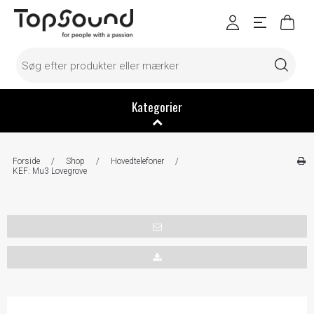
Kategorier
Forside
/
Shop
/
Hovedtelefoner
/
KEF: Mu3 Lovegrove