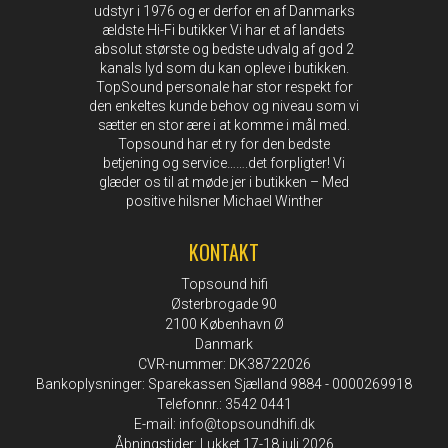
udstyr i 1976 og er derfor en af Danmarks
ældste Hi-Fi butikker Vi har et af landets
absolut største og bedste udvalg af god 2
kanals lyd som du kan opleve i butikken.
TopSound personale har stor respekt for
den enkeltes kunde behov og niveau som vi
sætter en stor ære i at komme i mål med.
Topsound har et ry for den bedste
betjening og service…….det forpligter! Vi
glæder os til at møde jer i butikken – Med
positive hilsner Michael Winther
KONTAKT
Topsound hifi
Østerbrogade 90
2100 København Ø
Danmark
CVR-nummer: DK38722026
Bankoplysninger: Sparekassen Sjælland 9884 - 0000269918
Telefonnr.: 3542 0441
E-mail
:
info@topsoundhifi.dk
Åbningstider: Lukket 17-18 juli 2026