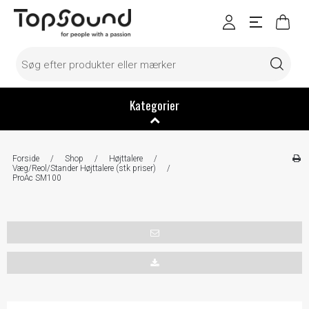
Kategorier
Forside
/
Shop
/
Højttalere
/
Væg/Reol/Stander Højttalere (stk priser)
/
ProAc SM100