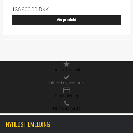
136.900,00 DKK
Vis produkt
God på Trustpilot
Tilmeld nyhedsbrev
Finansiering
Tlf. 35 42 04 41
NYHEDSTILMELDING