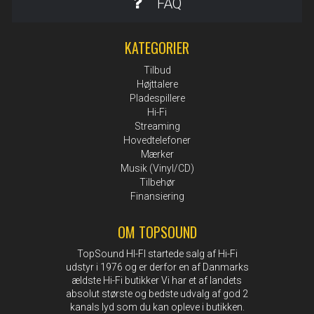
FAQ
KATEGORIER
Tilbud
Højttalere
Pladespillere
Hi-Fi
Streaming
Hovedtelefoner
Mærker
Musik (Vinyl/CD)
Tilbehør
Finansiering
OM TOPSOUND
TopSound HI-FI startede salg af Hi-Fi
udstyr i 1976 og er derfor en af Danmarks
ældste Hi-Fi butikker Vi har et af landets
absolut største og bedste udvalg af god 2
kanals lyd som du kan opleve i butikken.