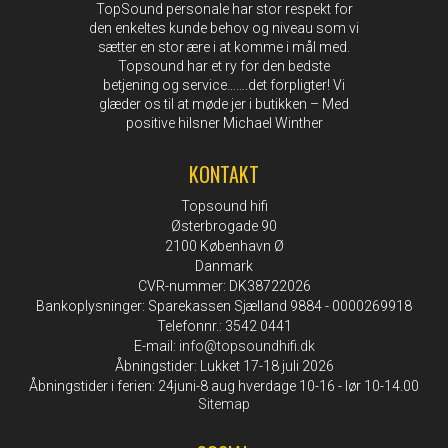
TopSound personale har stor respekt for
den enkeltes kunde behov og niveau som vi
sætter en stor ære i at komme i mål med.
Topsound har et ry for den bedste
betjening og service…….det forpligter! Vi
glæder os til at møde jer i butikken – Med
positive hilsner Michael Winther
KONTAKT
Topsound hifi
Østerbrogade 90
2100 København Ø
Danmark
CVR-nummer: DK38722026
Bankoplysninger: Sparekassen Sjælland 9884 - 0000269918
Telefonnr.: 3542 0441
E-mail
:
info@topsoundhifi.dk
Åbningstider: Lukket 17-18 juli 2026
Åbningstider i ferien: 24juni-8 aug hverdage 10-16 - lør 10-14.00
Sitemap